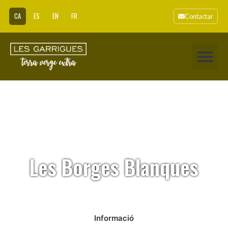
CA
ES
EN
FR
Contactar
Les Borges Blanques
Informació