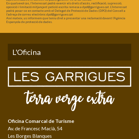
En qualsevol cas, l’Interessat podrà exercir els drets d’accés, rectificació, supressió,
oposició i limitació mitjançant petició escrita remesa a dpd@garrigues.cat. L’Interessat
podrà posar-se en contacte amb el Delegat de Protecció de Dades (DPO) del Consell a
l’adreça de correu electrònic dpd@garrigues.cat
Així mateix, us informem que teniu dret a presentar una reclamació davant l’Agència
Espanyola de protecció de dades.
L'Oficina
Oficina Comarcal de Turisme
Av. de Francesc Macià, 54
Les Borges Blanques