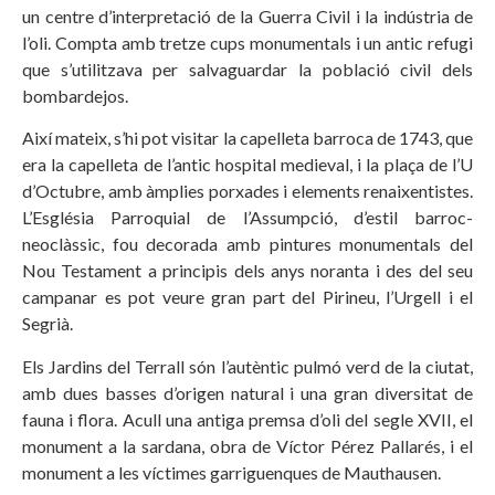
un centre d’interpretació de la Guerra Civil i la indústria de
l’oli. Compta amb tretze cups monumentals i un antic refugi
que s’utilitzava per salvaguardar la població civil dels
bombardejos.
Així mateix, s’hi pot visitar la capelleta barroca de 1743, que
era la capelleta de l’antic hospital medieval, i la plaça de l’U
d’Octubre, amb àmplies porxades i elements renaixentistes.
L’Església Parroquial de l’Assumpció, d’estil barroc-
neoclàssic, fou decorada amb pintures monumentals del
Nou Testament a principis dels anys noranta i des del seu
campanar es pot veure gran part del Pirineu, l’Urgell i el
Segrià.
Els Jardins del Terrall són l’autèntic pulmó verd de la ciutat,
amb dues basses d’origen natural i una gran diversitat de
fauna i flora. Acull una antiga premsa d’oli del segle XVII, el
monument a la sardana, obra de Víctor Pérez Pallarés, i el
monument a les víctimes garriguenques de Mauthausen.