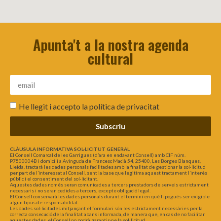
Apunta't a la nostra agenda
cultural
He llegit i accepto la
política de privacitat
Subscriu
CLÀUSULA INFORMATIVA SOL·LICITUT GENERAL
El Consell Comarcal de les Garrigues (d’ara en endavant Consell) amb CIF núm.
P7500004B i domicili a Avinguda de Francesc Macià 54, 25400, Les Borges Blanques,
Lleida, tractarà les dades personals facilitades amb la finalitat de gestionar la sol·licitud
per part de l’interessat al Consell, sent la base que legitima aquest tractament l’interès
públic i el consentiment del sol·licitant.
Aquestes dades només seran comunicades a tercers prestadors de serveis estrictament
necessaris i no seran cedides a tercers, excepte obligació legal.
El Consell conservarà les dades personals durant el termini en què li pogués ser exigible
algun tipus de responsabilitat.
Les dades sol·licitades mitjançant el formulari són les estrictament necessàries per la
correcta consecució de la finalitat abans informada, de manera que, en cas de no facilitar
aquestes dades, el Consell no podrà garantir-ne la sol·licitud.