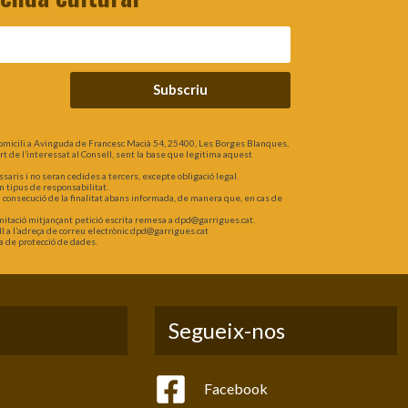
Subscriu
omicili a Avinguda de Francesc Macià 54, 25400, Les Borges Blanques,
part de l’interessat al Consell, sent la base que legitima aquest
is i no seran cedides a tercers, excepte obligació legal.
n tipus de responsabilitat.
a consecució de la finalitat abans informada, de manera que, en cas de
 limitació mitjançant petició escrita remesa a dpd@garrigues.cat.
l a l’adreça de correu electrònic dpd@garrigues.cat
a de protecció de dades.
Segueix-nos
Facebook