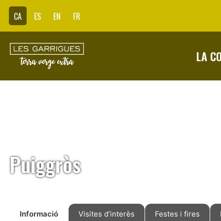
CA
ES
EN
FR
LA C
Puiggròs
Informació
Visites d’interès
Festes i fires