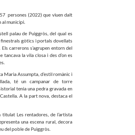
257 persones (2022) que viuen dalt
 al municipi.
stell palau de Puiggròs, del qual es
inestrals gòtics i portals dovellats
 Els carrerons s’agrupen entorn del
ue tancava la vila closa i des d’on es
es.
ta Maria Assumpta, d’estil romànic i
llada, té un campanar de torre
sistorial tenia una pedra gravada en
e Castella. A la part nova, destaca el
titulat Les rentadores, de l’artista
representa una escena rural, decora
reu del poble de Puiggròs.