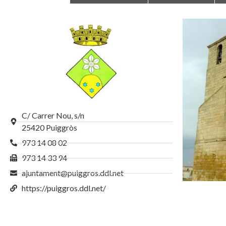
C/ Carrer Nou, s/n
25420 Puiggròs
973 14 08 02
973 14 33 94
ajuntament@puiggros.ddl.net
https://puiggros.ddl.net/