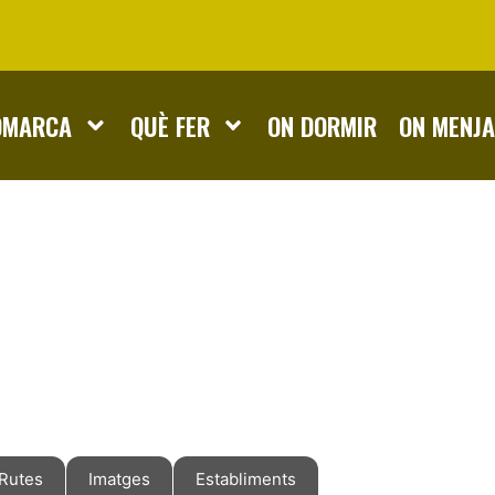
OMARCA
QUÈ FER
ON DORMIR
ON MENJ
Rutes
Imatges
Establiments