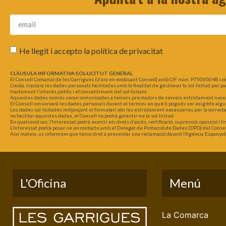
He llegit i accepto la
política de privacitat
CLÀUSULA INFORMATIVA SOL·LICITUT GENERAL
El Consell Comarcal de les Garrigues (d’ara en endavant Consell) amb CIF núm. P7500004B i d
Lleida, tractarà les dades personals facilitades amb la finalitat de gestionar la sol·licitud per 
tractament l’interès públic i el consentiment del sol·licitant.
Aquestes dades només seran comunicades a tercers prestadors de serveis estrictament necessar
El Consell conservarà les dades personals durant el termini en què li pogués ser exigible algu
Les dades sol·licitades mitjançant el formulari són les estrictament necessàries per la correct
no facilitar aquestes dades, el Consell no podrà garantir-ne la sol·licitud.
En qualsevol cas, l’Interessat podrà exercir els drets d’accés, rectificació, supressió, oposició i
L’Interessat podrà posar-se en contacte amb el Delegat de Protecció de Dades (DPO) del Consel
Així mateix, us informem que teniu dret a presentar una reclamació davant l’Agència Espanyol
L'Oficina
Menú
La Comarca