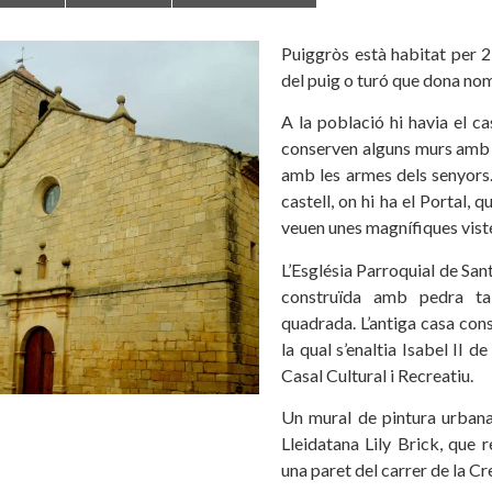
Puiggròs està habitat per 
del puig o turó que dona nom
A la població hi havia el ca
conserven alguns murs amb f
amb les armes dels senyors.
castell, on hi ha el Portal, q
veuen unes magnífiques vist
L’Església Parroquial de San
construïda amb pedra ta
quadrada. L’antiga casa con
la qual s’enaltia Isabel II d
Casal Cultural i Recreatiu.
Un mural de pintura urbana 
Lleidatana Lily Brick, que 
una paret del carrer de la C