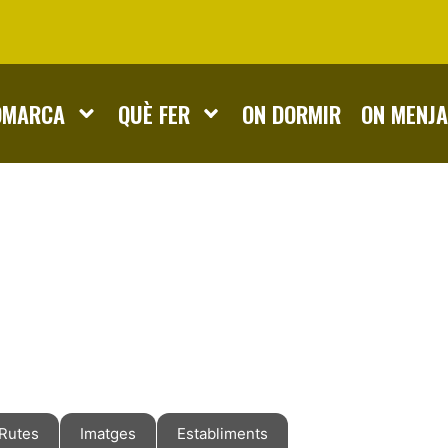
OMARCA
QUÈ FER
ON DORMIR
ON MENJ
Rutes
Imatges
Establiments