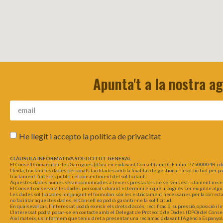
Apunta't a la nostra a
He llegit i accepto la
política de privacitat
CLÀUSULA INFORMATIVA SOL·LICITUT GENERAL
El Consell Comarcal de les Garrigues (d’ara en endavant Consell) amb CIF núm. P7500004B i d
Lleida, tractarà les dades personals facilitades amb la finalitat de gestionar la sol·licitud per 
tractament l’interès públic i el consentiment del sol·licitant.
Aquestes dades només seran comunicades a tercers prestadors de serveis estrictament necessar
El Consell conservarà les dades personals durant el termini en què li pogués ser exigible algu
Les dades sol·licitades mitjançant el formulari són les estrictament necessàries per la correct
no facilitar aquestes dades, el Consell no podrà garantir-ne la sol·licitud.
En qualsevol cas, l’Interessat podrà exercir els drets d’accés, rectificació, supressió, oposició i
L’Interessat podrà posar-se en contacte amb el Delegat de Protecció de Dades (DPO) del Consel
Així mateix, us informem que teniu dret a presentar una reclamació davant l’Agència Espanyol