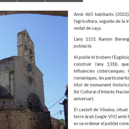
Amb 465 habitants (2022), l
l’agricultura, seguida de la 
vedat de caça.
L’any 1151 Ramon Berengu
població.
Al poble hi trobem l’Esglés
construir l’any 1318, qu
influències cistercenques.
romàniques, les particularita
títol de monument historico
Bé Cultural d’Interès Nacion
aniversari.
El castell de Vinaixa, situat
torre àrab (segle VIII) amb h
es va ordenar el poblat con