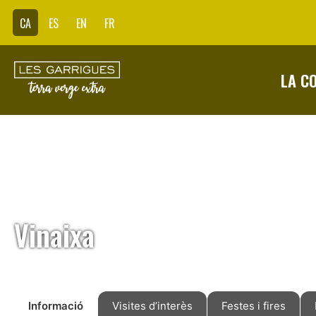
CA
ES
EN
FR
LA C
Vinaixa
Informació
Visites d’interès
Festes i fires