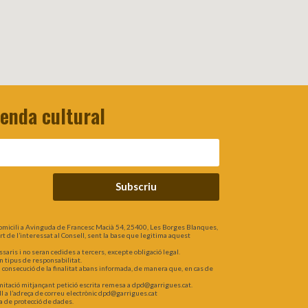
genda cultural
Subscriu
omicili a Avinguda de Francesc Macià 54, 25400, Les Borges Blanques,
part de l’interessat al Consell, sent la base que legitima aquest
is i no seran cedides a tercers, excepte obligació legal.
n tipus de responsabilitat.
a consecució de la finalitat abans informada, de manera que, en cas de
 limitació mitjançant petició escrita remesa a dpd@garrigues.cat.
l a l’adreça de correu electrònic dpd@garrigues.cat
a de protecció de dades.