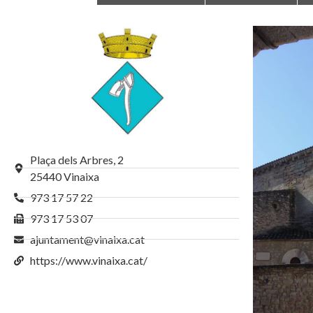
Plaça dels Arbres, 2
25440 Vinaixa
973 17 57 22
973 17 53 07
ajuntament@vinaixa.cat
https://www.vinaixa.cat/