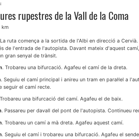
i
ures rupestres de la Vall de la Coma
7 km
 La ruta comença a la sortida de l'Albi en direcció a Cervià
s de l'entrada de l'autopista. Davant mateix d'aquest camí, a
un gran senyal de trànsit.
m
. Trobareu una bifurcació. Agafeu el camí de la dreta.
m
. Seguiu el camí principal i anireu un tram en paral·lel a l'au
 seguir el camí recte.
 Trobareu una bifurcació del camí. Agafeu el de baix.
m
. Passareu per davall del pont de l'autopista. Continueu re
m
. Trobareu un camí a mà dreta. Agafeu aquest camí.
m
. Seguiu el camí i trobareu una bifurcació. Agafeu el sende