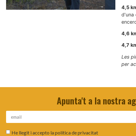
4,5 k
d'una 
encerc
4,6 k
4,7 k
Les pi
per ac
Apunta't a la nostra a
He llegit i accepto la
política de privacitat