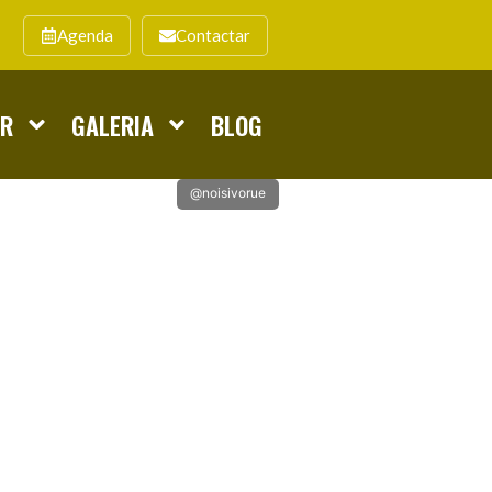
Agenda
Contactar
AR
GALERIA
BLOG
@noisivorue