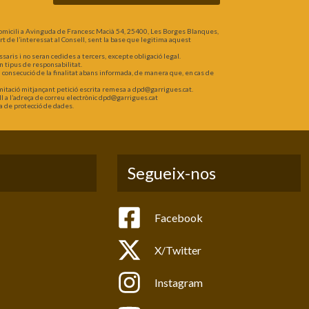
omicili a Avinguda de Francesc Macià 54, 25400, Les Borges Blanques,
part de l’interessat al Consell, sent la base que legitima aquest
is i no seran cedides a tercers, excepte obligació legal.
n tipus de responsabilitat.
a consecució de la finalitat abans informada, de manera que, en cas de
 limitació mitjançant petició escrita remesa a dpd@garrigues.cat.
l a l’adreça de correu electrònic dpd@garrigues.cat
a de protecció de dades.
Segueix-nos
Facebook
X/Twitter
Instagram