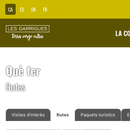
CA
ES
EN
FR
LA C
Què fer
Rutes
Visites d’interès
Rutes
Paquets turístics
E