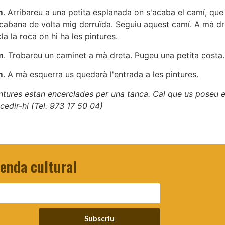
m
. Arribareu a una petita esplanada on s'acaba el camí, que
cabana de volta mig derruïda. Seguiu aquest camí. A mà dr
la la roca on hi ha les pintures.
m
. Trobareu un caminet a mà dreta. Pugeu una petita costa.
m
. A mà esquerra us quedarà l'entrada a les pintures.
ntures estan encerclades per una tanca. Cal que us poseu 
cedir-hi (Tel. 973 17 50 04)
genda cultural
Subscriu