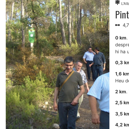
L'Alb
Pint
4,
0 km
.
despré
hi ha 
0,3 k
1,6 k
Heu de
2 km
.
2,5 k
3,5 k
4,2 k