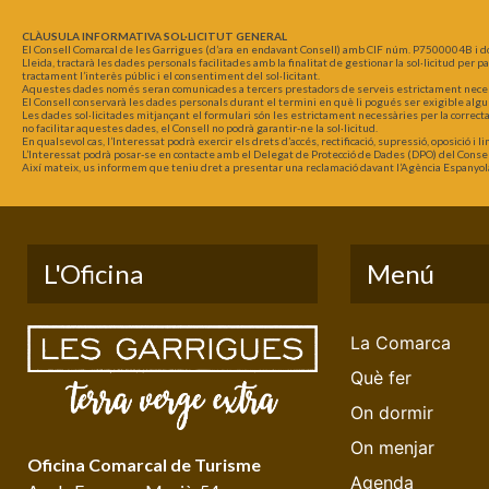
CLÀUSULA INFORMATIVA SOL·LICITUT GENERAL
El Consell Comarcal de les Garrigues (d’ara en endavant Consell) amb CIF núm. P7500004B i d
Lleida, tractarà les dades personals facilitades amb la finalitat de gestionar la sol·licitud per 
tractament l’interès públic i el consentiment del sol·licitant.
Aquestes dades només seran comunicades a tercers prestadors de serveis estrictament necessar
El Consell conservarà les dades personals durant el termini en què li pogués ser exigible algu
Les dades sol·licitades mitjançant el formulari són les estrictament necessàries per la correct
no facilitar aquestes dades, el Consell no podrà garantir-ne la sol·licitud.
En qualsevol cas, l’Interessat podrà exercir els drets d’accés, rectificació, supressió, oposició i
L’Interessat podrà posar-se en contacte amb el Delegat de Protecció de Dades (DPO) del Consel
Així mateix, us informem que teniu dret a presentar una reclamació davant l’Agència Espanyol
L'Oficina
Menú
La Comarca
Què fer
On dormir
On menjar
Oficina Comarcal de Turisme
Agenda