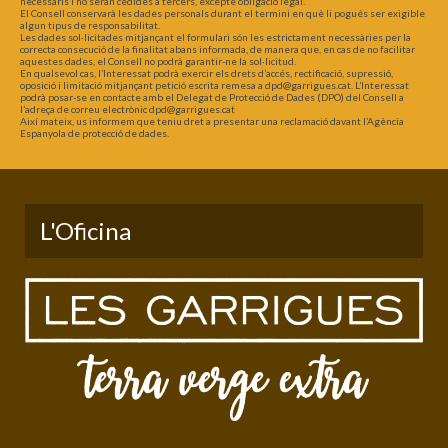
necessaris i no seran cedides a tercers, excepte obligació legal.
El Consell conservarà les dades personals durant el termini en què li pogués ser exigible
algun tipus de responsabilitat.
Les dades sol·licitades mitjançant el formulari són les estrictament necessàries per la
correcta consecució de la finalitat abans informada, de manera que, en cas de no facilitar
aquestes dades, el Consell no podrà garantir-ne la sol·licitud.
En qualsevol cas, l’Interessat podrà exercir els drets d’accés, rectificació, supressió,
oposició i limitació mitjançant petició escrita remesa a dpd@garrigues.cat. L’Interessat
podrà posar-se en contacte amb el Delegat de Protecció de Dades (DPO) del Consell a
l’adreça de correu electrònic dpd@garrigues.cat
Així mateix, us informem que teniu dret a presentar una reclamació davant l’Agència
Espanyola de protecció de dades.
L'Oficina