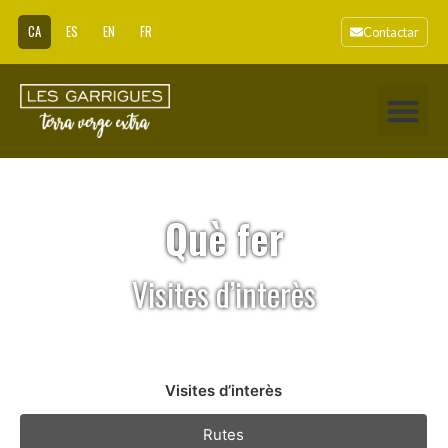
CA
ES
EN
FR
Contactar
Què fer
Visites d’interès
Visites d’interès
Rutes