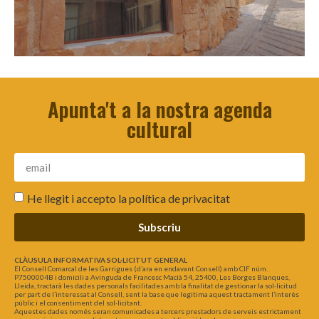
Apunta't a la nostra agenda
cultural
He llegit i accepto la
política de privacitat
Subscriu
CLÀUSULA INFORMATIVA SOL·LICITUT GENERAL
El Consell Comarcal de les Garrigues (d’ara en endavant Consell) amb CIF núm.
P7500004B i domicili a Avinguda de Francesc Macià 54, 25400, Les Borges Blanques,
Lleida, tractarà les dades personals facilitades amb la finalitat de gestionar la sol·licitud
per part de l’interessat al Consell, sent la base que legitima aquest tractament l’interès
públic i el consentiment del sol·licitant.
Aquestes dades només seran comunicades a tercers prestadors de serveis estrictament