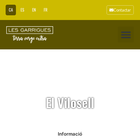
CA
ES
EN
FR
Contactar
El Vilosell
Informació