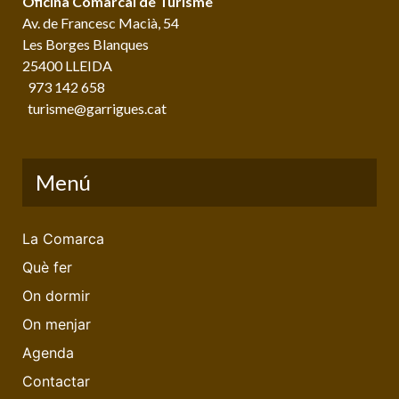
Oficina Comarcal de Turisme
Av. de Francesc Macià, 54
Les Borges Blanques
25400 LLEIDA
973 142 658
turisme@garrigues.cat
Menú
La Comarca
Què fer
On dormir
On menjar
Agenda
Contactar