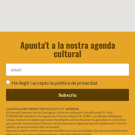
Apunta't a la nostra agenda
cultural
He llegit i accepto la
política de privacitat
Subscriu
CLÀUSULA INFORMATIVA SOL·LICITUT GENERAL
El Consell Comarcal de les Garrigues (d’ara en endavant Consell) amb CIF núm.
P7500004B i domicili a Avinguda de Francesc Macià 54, 25400, Les Borges Blanques,
Lleida, tractarà les dades personals facilitades amb la finalitat de gestionar la sol·licitud
per part de l’interessat al Consell, sent la base que legitima aquest tractament l’interès
públic i el consentiment del sol·licitant.
Aquestes dades només seran comunicades a tercers prestadors de serveis estrictament
necessaris i no seran cedides a tercers, excepte obligació legal.