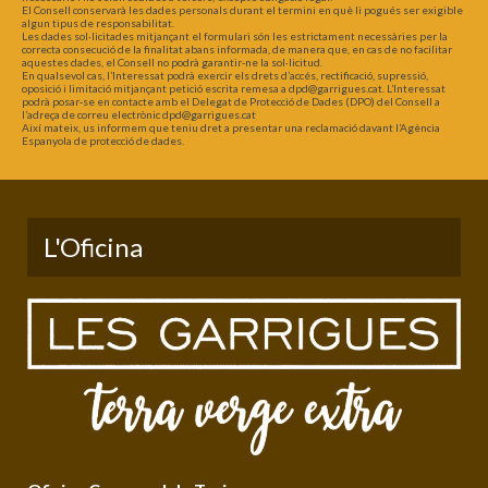
El Consell conservarà les dades personals durant el termini en què li pogués ser exigible
algun tipus de responsabilitat.
Les dades sol·licitades mitjançant el formulari són les estrictament necessàries per la
correcta consecució de la finalitat abans informada, de manera que, en cas de no facilitar
aquestes dades, el Consell no podrà garantir-ne la sol·licitud.
En qualsevol cas, l’Interessat podrà exercir els drets d’accés, rectificació, supressió,
oposició i limitació mitjançant petició escrita remesa a dpd@garrigues.cat. L’Interessat
podrà posar-se en contacte amb el Delegat de Protecció de Dades (DPO) del Consell a
l’adreça de correu electrònic dpd@garrigues.cat
Així mateix, us informem que teniu dret a presentar una reclamació davant l’Agència
Espanyola de protecció de dades.
L'Oficina