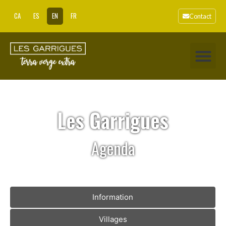
CA
ES
EN
FR
Contact
Les Garrigues
Agenda
Information
Villages