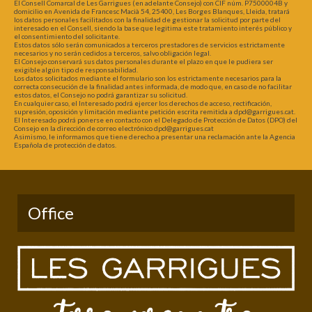
El Consell Comarcal de Les Garrigues (en adelante Consejo) con CIF núm. P7500004B y
domicilio en Avenida de Francesc Macià 54, 25400, Les Borges Blanques, Lleida, tratará
los datos personales facilitados con la finalidad de gestionar la solicitud por parte del
interesado en el Consell, siendo la base que legitima este tratamiento interés público y
el consentimiento del solicitante.
Estos datos sólo serán comunicados a terceros prestadores de servicios estrictamente
necesarios y no serán cedidos a terceros, salvo obligación legal.
El Consejo conservará sus datos personales durante el plazo en que le pudiera ser
exigible algún tipo de responsabilidad.
Los datos solicitados mediante el formulario son los estrictamente necesarios para la
correcta consecución de la finalidad antes informada, de modo que, en caso de no facilitar
estos datos, el Consejo no podrá garantizar su solicitud.
En cualquier caso, el Interesado podrá ejercer los derechos de acceso, rectificación,
supresión, oposición y limitación mediante petición escrita remitida a dpd@garrigues.cat.
El Interesado podrá ponerse en contacto con el Delegado de Protección de Datos (DPO) del
Consejo en la dirección de correo electrónico dpd@garrigues.cat
Asimismo, le informamos que tiene derecho a presentar una reclamación ante la Agencia
Española de protección de datos.
Office