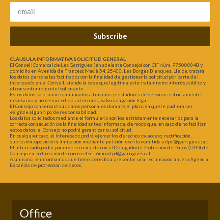
Subscribe
CLÁUSULA INFORMATIVA SOLICITUD GENERAL
El Consell Comarcal de Les Garrigues (en adelante Consejo) con CIF núm. P7500004B y
domicilio en Avenida de Francesc Macià 54, 25400, Les Borges Blanques, Lleida, tratará
los datos personales facilitados con la finalidad de gestionar la solicitud por parte del
interesado en el Consell, siendo la base que legitima este tratamiento interés público y
el consentimiento del solicitante.
Estos datos sólo serán comunicados a terceros prestadores de servicios estrictamente
necesarios y no serán cedidos a terceros, salvo obligación legal.
El Consejo conservará sus datos personales durante el plazo en que le pudiera ser
exigible algún tipo de responsabilidad.
Los datos solicitados mediante el formulario son los estrictamente necesarios para la
correcta consecución de la finalidad antes informada, de modo que, en caso de no facilitar
estos datos, el Consejo no podrá garantizar su solicitud.
En cualquier caso, el Interesado podrá ejercer los derechos de acceso, rectificación,
supresión, oposición y limitación mediante petición escrita remitida a dpd@garrigues.cat.
El Interesado podrá ponerse en contacto con el Delegado de Protección de Datos (DPO) del
Consejo en la dirección de correo electrónico dpd@garrigues.cat
Asimismo, le informamos que tiene derecho a presentar una reclamación ante la Agencia
Española de protección de datos.
Office