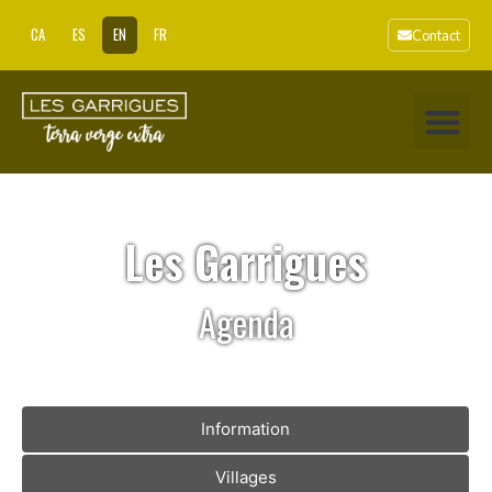
CA
ES
EN
FR
Contact
Les Garrigues
Agenda
Information
Villages