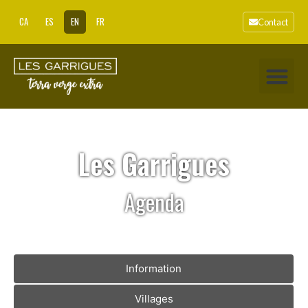
CA
ES
EN
FR
Contact
Les Garrigues
Agenda
Information
Villages