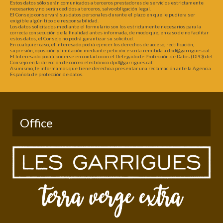
Estos datos sólo serán comunicados a terceros prestadores de servicios estrictamente
necesarios y no serán cedidos a terceros, salvo obligación legal.
El Consejo conservará sus datos personales durante el plazo en que le pudiera ser
exigible algún tipo de responsabilidad.
Los datos solicitados mediante el formulario son los estrictamente necesarios para la
correcta consecución de la finalidad antes informada, de modo que, en caso de no facilitar
estos datos, el Consejo no podrá garantizar su solicitud.
En cualquier caso, el Interesado podrá ejercer los derechos de acceso, rectificación,
supresión, oposición y limitación mediante petición escrita remitida a dpd@garrigues.cat.
El Interesado podrá ponerse en contacto con el Delegado de Protección de Datos (DPO) del
Consejo en la dirección de correo electrónico dpd@garrigues.cat
Asimismo, le informamos que tiene derecho a presentar una reclamación ante la Agencia
Española de protección de datos.
Office