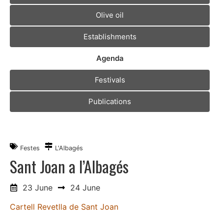
Olive oil
Establishments
Agenda
Festivals
Publications
Festes
L'Albagés
Sant Joan a l’Albagés
23 June
24 June
Cartell Revetlla de Sant Joan