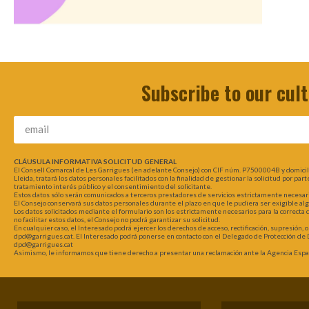
Subscribe to our cul
CLÁUSULA INFORMATIVA SOLICITUD GENERAL
El Consell Comarcal de Les Garrigues (en adelante Consejo) con CIF núm. P7500004B y domici
Lleida, tratará los datos personales facilitados con la finalidad de gestionar la solicitud por pa
tratamiento interés público y el consentimiento del solicitante.
Estos datos sólo serán comunicados a terceros prestadores de servicios estrictamente necesarios
El Consejo conservará sus datos personales durante el plazo en que le pudiera ser exigible al
Los datos solicitados mediante el formulario son los estrictamente necesarios para la correcta
no facilitar estos datos, el Consejo no podrá garantizar su solicitud.
En cualquier caso, el Interesado podrá ejercer los derechos de acceso, rectificación, supresión, 
dpd@garrigues.cat. El Interesado podrá ponerse en contacto con el Delegado de Protección de D
dpd@garrigues.cat
Asimismo, le informamos que tiene derecho a presentar una reclamación ante la Agencia Españ