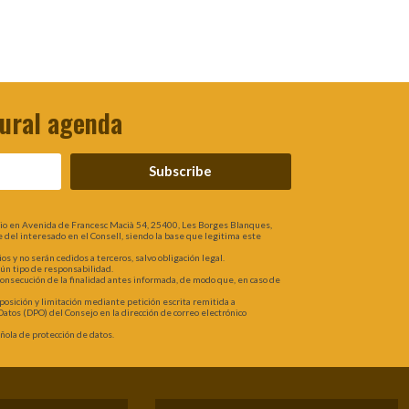
tural agenda
Subscribe
lio en Avenida de Francesc Macià 54, 25400, Les Borges Blanques,
rte del interesado en el Consell, siendo la base que legitima este
 y no serán cedidos a terceros, salvo obligación legal.
gún tipo de responsabilidad.
 consecución de la finalidad antes informada, de modo que, en caso de
oposición y limitación mediante petición escrita remitida a
atos (DPO) del Consejo en la dirección de correo electrónico
ola de protección de datos.