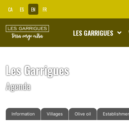
CA
ES
EN
FR
LES GARRIGUES
Les Garrigues
Agenda
Information
Villages
Olive oil
Establishme