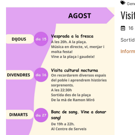
Gene
Visi
16
Sortid
Infor