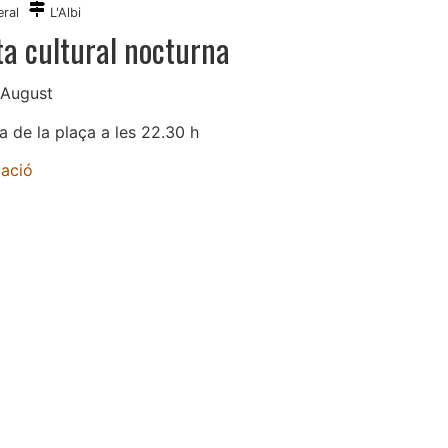
ral
L'Albi
ta cultural nocturna
 August
a de la plaça a les 22.30 h
mació