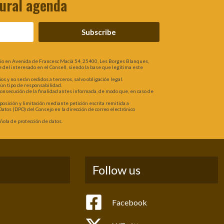
tural agenda
Subscribe
lio en Avenida de Francesc Macià 54, 25400, Les Borges Blanques,
rte del interesado en el Consell, siendo la base que legitima este
 y no serán cedidos a terceros, salvo obligación legal.
gún tipo de responsabilidad.
 consecución de la finalidad antes informada, de modo que, en caso de
oposición y limitación mediante petición escrita remitida a
atos (DPO) del Consejo en la dirección de correo electrónico
ola de protección de datos.
Follow us
Facebook