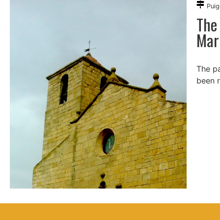
Puig
The 
Mar
The pa
been r