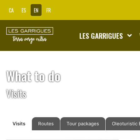
CA
ES
EN
FR
LES GARRIGUES
What to do
Visits
Visits
Routes
Tour packages
Oleoturistic