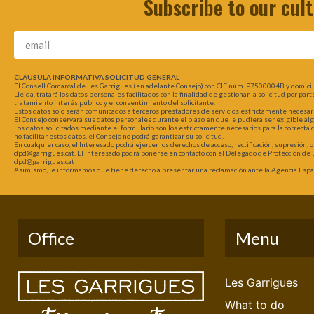
Subscribe to our cul
CLÁUSULA INFORMATIVA SOLICITUD GENERAL
El Consell Comarcal de Les Garrigues (en adelante Consejo) con CIF núm. P7500004B y domici
Lleida, tratará los datos personales facilitados con la finalidad de gestionar la solicitud por pa
tratamiento interés público y el consentimiento del solicitante.
Estos datos sólo serán comunicados a terceros prestadores de servicios estrictamente necesarios
El Consejo conservará sus datos personales durante el plazo en que le pudiera ser exigible al
Los datos solicitados mediante el formulario son los estrictamente necesarios para la correcta
no facilitar estos datos, el Consejo no podrá garantizar su solicitud.
En cualquier caso, el Interesado podrá ejercer los derechos de acceso, rectificación, supresión, 
dpd@garrigues.cat. El Interesado podrá ponerse en contacto con el Delegado de Protección de D
dpd@garrigues.cat
Asimismo, le informamos que tiene derecho a presentar una reclamación ante la Agencia Españ
Office
Menu
Les Garrigues
What to do