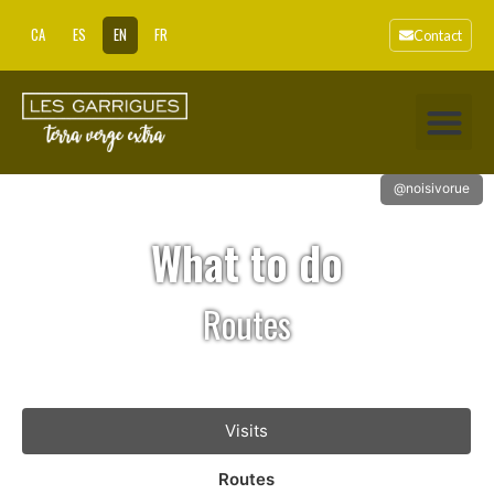
CA
ES
EN
FR
Contact
@noisivorue
What to do
Routes
Visits
Routes