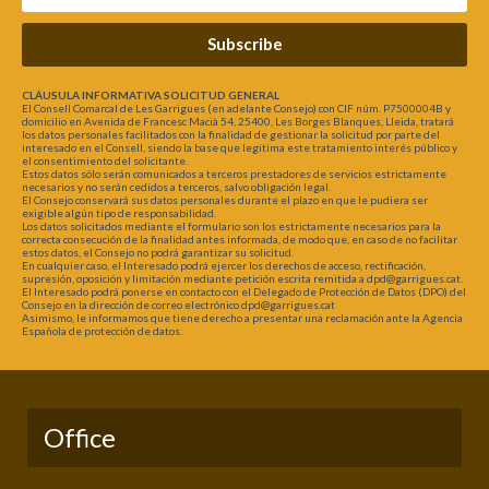
Subscribe
CLÁUSULA INFORMATIVA SOLICITUD GENERAL
El Consell Comarcal de Les Garrigues (en adelante Consejo) con CIF núm. P7500004B y
domicilio en Avenida de Francesc Macià 54, 25400, Les Borges Blanques, Lleida, tratará
los datos personales facilitados con la finalidad de gestionar la solicitud por parte del
interesado en el Consell, siendo la base que legitima este tratamiento interés público y
el consentimiento del solicitante.
Estos datos sólo serán comunicados a terceros prestadores de servicios estrictamente
necesarios y no serán cedidos a terceros, salvo obligación legal.
El Consejo conservará sus datos personales durante el plazo en que le pudiera ser
exigible algún tipo de responsabilidad.
Los datos solicitados mediante el formulario son los estrictamente necesarios para la
correcta consecución de la finalidad antes informada, de modo que, en caso de no facilitar
estos datos, el Consejo no podrá garantizar su solicitud.
En cualquier caso, el Interesado podrá ejercer los derechos de acceso, rectificación,
supresión, oposición y limitación mediante petición escrita remitida a dpd@garrigues.cat.
El Interesado podrá ponerse en contacto con el Delegado de Protección de Datos (DPO) del
Consejo en la dirección de correo electrónico dpd@garrigues.cat
Asimismo, le informamos que tiene derecho a presentar una reclamación ante la Agencia
Española de protección de datos.
Office