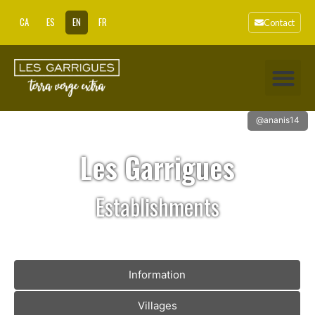
CA
ES
EN
FR
Contact
@ananis14
Les Garrigues
Establishments
Information
Villages