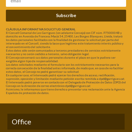
Subscribe
CLÁUSULA INFORMATIVA SOLICITUD GENERAL
El Consell Comarcal de Les Garrigues (en adelante Consejo) con CIF núm. P7500004B y
domicilio en Avenida de Francesc Macià 54, 25400, Les Borges Blanques, Lleida, tratará
los datos personales facilitados con la finalidad de gestionar la solicitud por parte del
interesado en el Consell, siendo la base que legitima este tratamiento interés público y
el consentimiento del solicitante.
Estos datos sólo serán comunicados a terceros prestadores de servicios estrictamente
necesarios y no serán cedidos a terceros, salvo obligación legal.
El Consejo conservará sus datos personales durante el plazo en que le pudiera ser
exigible algún tipo de responsabilidad.
Los datos solicitados mediante el formulario son los estrictamente necesarios para la
correcta consecución de la finalidad antes informada, de modo que, en caso de no facilitar
estos datos, el Consejo no podrá garantizar su solicitud.
En cualquier caso, el Interesado podrá ejercer los derechos de acceso, rectificación,
supresión, oposición y limitación mediante petición escrita remitida a dpd@garrigues.cat.
El Interesado podrá ponerse en contacto con el Delegado de Protección de Datos (DPO) del
Consejo en la dirección de correo electrónico dpd@garrigues.cat
Asimismo, le informamos que tiene derecho a presentar una reclamación ante la Agencia
Española de protección de datos.
Office