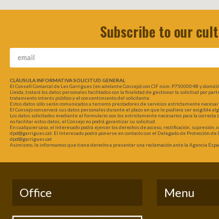
Subscribe to our cul
CLÁUSULA INFORMATIVA SOLICITUD GENERAL
El Consell Comarcal de Les Garrigues (en adelante Consejo) con CIF núm. P7500004B y domici
Lleida, tratará los datos personales facilitados con la finalidad de gestionar la solicitud por pa
tratamiento interés público y el consentimiento del solicitante.
Estos datos sólo serán comunicados a terceros prestadores de servicios estrictamente necesarios
El Consejo conservará sus datos personales durante el plazo en que le pudiera ser exigible al
Los datos solicitados mediante el formulario son los estrictamente necesarios para la correcta
no facilitar estos datos, el Consejo no podrá garantizar su solicitud.
En cualquier caso, el Interesado podrá ejercer los derechos de acceso, rectificación, supresión, 
dpd@garrigues.cat. El Interesado podrá ponerse en contacto con el Delegado de Protección de D
dpd@garrigues.cat
Asimismo, le informamos que tiene derecho a presentar una reclamación ante la Agencia Españ
Office
Menu