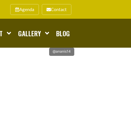
Agenda
Contact
T
GALLERY
BLOG
@ananis14