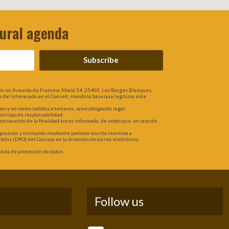
tural agenda
Subscribe
lio en Avenida de Francesc Macià 54, 25400, Les Borges Blanques,
rte del interesado en el Consell, siendo la base que legitima este
 y no serán cedidos a terceros, salvo obligación legal.
gún tipo de responsabilidad.
 consecución de la finalidad antes informada, de modo que, en caso de
oposición y limitación mediante petición escrita remitida a
atos (DPO) del Consejo en la dirección de correo electrónico
ola de protección de datos.
Follow us