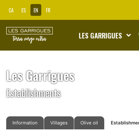
CA
ES
EN
FR
LES GARRIGUES
Les Garrigues
Establishments
Information
Villages
Olive oil
Establishme