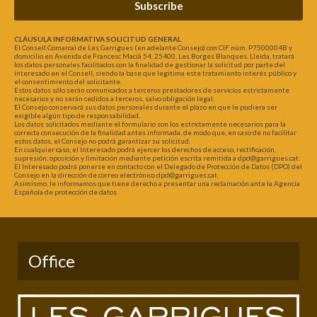
Subscribe
CLÁUSULA INFORMATIVA SOLICITUD GENERAL
El Consell Comarcal de Les Garrigues (en adelante Consejo) con CIF núm. P7500004B y
domicilio en Avenida de Francesc Macià 54, 25400, Les Borges Blanques, Lleida, tratará
los datos personales facilitados con la finalidad de gestionar la solicitud por parte del
interesado en el Consell, siendo la base que legitima este tratamiento interés público y
el consentimiento del solicitante.
Estos datos sólo serán comunicados a terceros prestadores de servicios estrictamente
necesarios y no serán cedidos a terceros, salvo obligación legal.
El Consejo conservará sus datos personales durante el plazo en que le pudiera ser
exigible algún tipo de responsabilidad.
Los datos solicitados mediante el formulario son los estrictamente necesarios para la
correcta consecución de la finalidad antes informada, de modo que, en caso de no facilitar
estos datos, el Consejo no podrá garantizar su solicitud.
En cualquier caso, el Interesado podrá ejercer los derechos de acceso, rectificación,
supresión, oposición y limitación mediante petición escrita remitida a dpd@garrigues.cat.
El Interesado podrá ponerse en contacto con el Delegado de Protección de Datos (DPO) del
Consejo en la dirección de correo electrónico dpd@garrigues.cat
Asimismo, le informamos que tiene derecho a presentar una reclamación ante la Agencia
Española de protección de datos.
Office