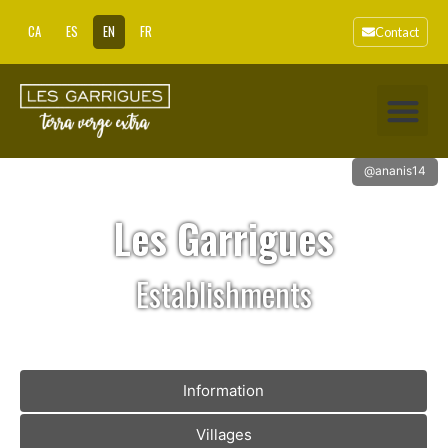
CA
ES
EN
FR
Contact
@ananis14
Les Garrigues
Establishments
Information
Villages