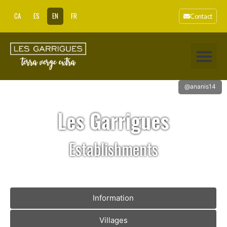
CA
ES
EN
FR
Contact
@ananis14
Les Garrigues
Establishments
Information
Villages