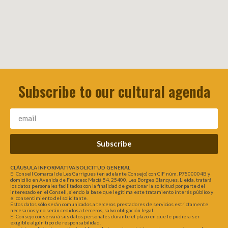
Subscribe to our cultural agenda
Subscribe
CLÁUSULA INFORMATIVA SOLICITUD GENERAL
El Consell Comarcal de Les Garrigues (en adelante Consejo) con CIF núm. P7500004B y
domicilio en Avenida de Francesc Macià 54, 25400, Les Borges Blanques, Lleida, tratará
los datos personales facilitados con la finalidad de gestionar la solicitud por parte del
interesado en el Consell, siendo la base que legitima este tratamiento interés público y
el consentimiento del solicitante.
Estos datos sólo serán comunicados a terceros prestadores de servicios estrictamente
necesarios y no serán cedidos a terceros, salvo obligación legal.
El Consejo conservará sus datos personales durante el plazo en que le pudiera ser
exigible algún tipo de responsabilidad.