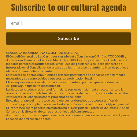
Subscribe to our cultural agenda
Subscribe
CLÁUSULA INFORMATIVA SOLICITUD GENERAL
El Consell Comarcal de Les Garrigues (en adelante Consejo) con CIF núm. P7500004B y
domicilio en Avenida de Francesc Macià 54, 25400, Les Borges Blanques, Lleida, tratará
los datos personales facilitados con la finalidad de gestionar la solicitud por parte del
interesado en el Consell, siendo la base que legitima este tratamiento interés público y
el consentimiento del solicitante.
Estos datos sólo serán comunicados a terceros prestadores de servicios estrictamente
necesarios y no serán cedidos a terceros, salvo obligación legal.
El Consejo conservará sus datos personales durante el plazo en que le pudiera ser
exigible algún tipo de responsabilidad.
Los datos solicitados mediante el formulario son los estrictamente necesarios para la
correcta consecución de la finalidad antes informada, de modo que, en caso de no facilitar
estos datos, el Consejo no podrá garantizar su solicitud.
En cualquier caso, el Interesado podrá ejercer los derechos de acceso, rectificación,
supresión, oposición y limitación mediante petición escrita remitida a dpd@garrigues.cat.
El Interesado podrá ponerse en contacto con el Delegado de Protección de Datos (DPO) del
Consejo en la dirección de correo electrónico dpd@garrigues.cat
Asimismo, le informamos que tiene derecho a presentar una reclamación ante la Agencia
Española de protección de datos.