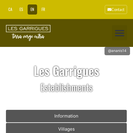
CA
ES
EN
FR
Contact
@ananis14
Les Garrigues
Establishments
Information
Villages