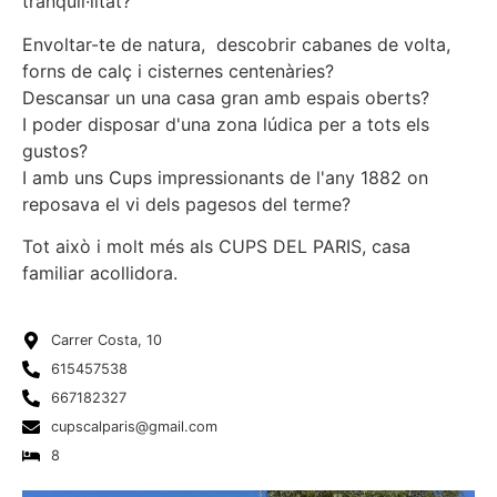
tranquil·litat?
Envoltar-te de natura, descobrir cabanes de volta,
forns de calç i cisternes centenàries?
Descansar un una casa gran amb espais oberts?
I poder disposar d'una zona lúdica per a tots els
gustos?
I amb uns Cups impressionants de l'any 1882 on
reposava el vi dels pagesos del terme?
Tot això i molt més als CUPS DEL PARIS, casa
familiar acollidora.
Carrer Costa, 10
615457538
667182327
cupscalparis@gmail.com
8