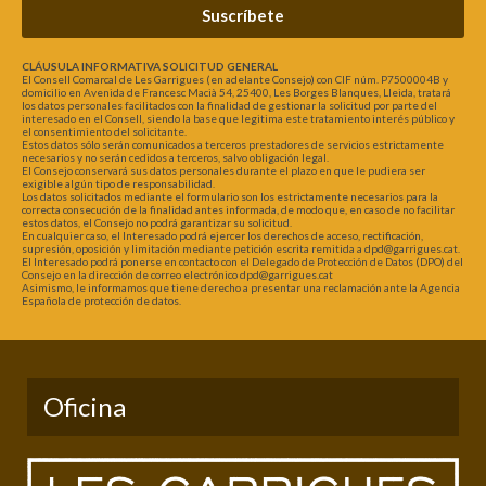
Suscríbete
CLÁUSULA INFORMATIVA SOLICITUD GENERAL
El Consell Comarcal de Les Garrigues (en adelante Consejo) con CIF núm. P7500004B y
domicilio en Avenida de Francesc Macià 54, 25400, Les Borges Blanques, Lleida, tratará
los datos personales facilitados con la finalidad de gestionar la solicitud por parte del
interesado en el Consell, siendo la base que legitima este tratamiento interés público y
el consentimiento del solicitante.
Estos datos sólo serán comunicados a terceros prestadores de servicios estrictamente
necesarios y no serán cedidos a terceros, salvo obligación legal.
El Consejo conservará sus datos personales durante el plazo en que le pudiera ser
exigible algún tipo de responsabilidad.
Los datos solicitados mediante el formulario son los estrictamente necesarios para la
correcta consecución de la finalidad antes informada, de modo que, en caso de no facilitar
estos datos, el Consejo no podrá garantizar su solicitud.
En cualquier caso, el Interesado podrá ejercer los derechos de acceso, rectificación,
supresión, oposición y limitación mediante petición escrita remitida a dpd@garrigues.cat.
El Interesado podrá ponerse en contacto con el Delegado de Protección de Datos (DPO) del
Consejo en la dirección de correo electrónico dpd@garrigues.cat
Asimismo, le informamos que tiene derecho a presentar una reclamación ante la Agencia
Española de protección de datos.
Oficina