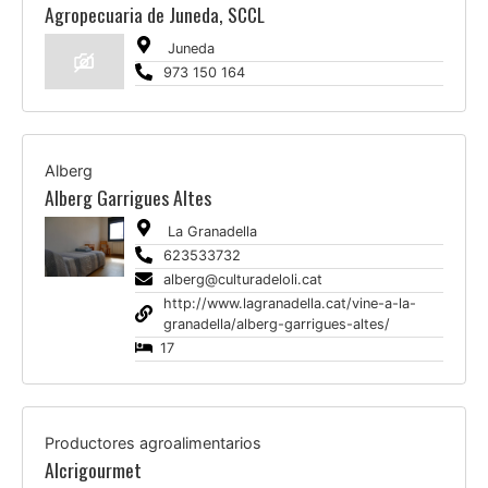
Agropecuaria de Juneda, SCCL
Juneda
973 150 164
Alberg
Alberg Garrigues Altes
La Granadella
623533732
alberg@culturadeloli.cat
http://www.lagranadella.cat/vine-a-la-
granadella/alberg-garrigues-altes/
17
Productores agroalimentarios
Alcrigourmet