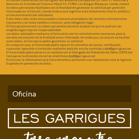
domicilio en Avenida de Francesc Macià 54, 25400, Les Borges Blanques, Lleida, tratará
los datos personales facilitados con la finalidad de gestionar la solicitud por parte del
interesado en el Consell, siendo la base que legitima este tratamiento interés público y
el consentimiento del solicitante.
Estos datos sólo serán comunicados a terceros prestadores de servicios estrictamente
necesarios y no serán cedidos a terceros, salvo obligación legal.
El Consejo conservará sus datos personales durante el plazo en que le pudiera ser
exigible algún tipo de responsabilidad.
Los datos solicitados mediante el formulario son los estrictamente necesarios para la
correcta consecución de la finalidad antes informada, de modo que, en caso de no facilitar
estos datos, el Consejo no podrá garantizar su solicitud.
En cualquier caso, el Interesado podrá ejercer los derechos de acceso, rectificación,
supresión, oposición y limitación mediante petición escrita remitida a dpd@garrigues.cat.
El Interesado podrá ponerse en contacto con el Delegado de Protección de Datos (DPO) del
Consejo en la dirección de correo electrónico dpd@garrigues.cat
Asimismo, le informamos que tiene derecho a presentar una reclamación ante la Agencia
Española de protección de datos.
Oficina