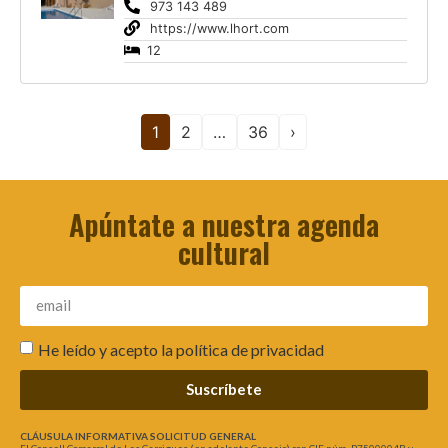
973 143 489
https://www.lhort.com
12
1
2
…
36
›
Apúntate a nuestra agenda
cultural
He leído y acepto la
política de privacidad
Suscríbete
CLÁUSULA INFORMATIVA SOLICITUD GENERAL
El Consell Comarcal de Les Garrigues (en adelante Consejo) con CIF núm. P7500004B y