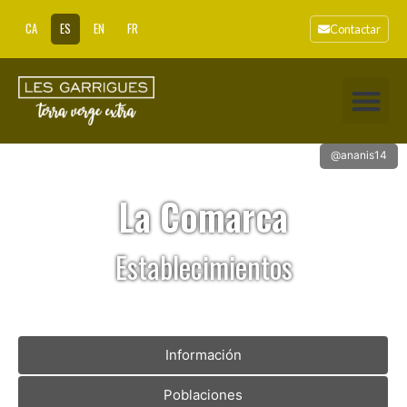
CA
ES
EN
FR
Contactar
@ananis14
La Comarca
Establecimientos
Información
Poblaciones