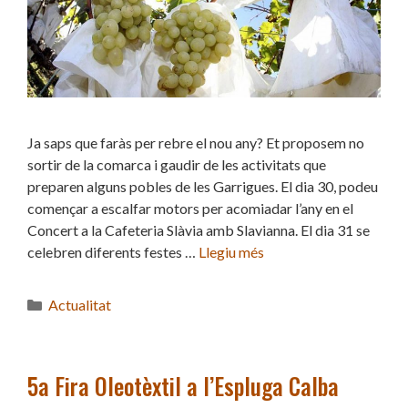
Ja saps que faràs per rebre el nou any? Et proposem no
sortir de la comarca i gaudir de les activitats que
preparen alguns pobles de les Garrigues. El dia 30, podeu
començar a escalfar motors per acomiadar l’any en el
Concert a la Cafeteria Slàvia amb Slavianna. El dia 31 se
celebren diferents festes …
Llegiu més
Categories
Actualitat
5a Fira Oleotèxtil a l’Espluga Calba