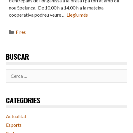
d’entrepans de llonganissa a la brasa i pa torrat amb oli
nou Spelunca. De 10.00 h a 14.00 h a la mateixa
cooperativa podreu veure …
Llegiu més
Categories
Fires
BUSCAR
Cerca:
CATEGORIES
Actualitat
Esports