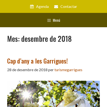
Vés
Agenda
Contactar
al
contingut
Menú
Mes:
desembre de 2018
Cap d’any a les Garrigues!
28 de desembre de 2018
per
turismegarrigues