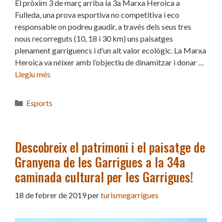
El pròxim 3 de març arriba la 3a Marxa Heroica a
Fulleda, una prova esportiva no competitiva i eco
responsable on podreu gaudir, a través dels seus tres
nous recorreguts (10, 18 i 30 km) uns paisatges
plenament garriguencs i d’un alt valor ecològic. La Marxa
Heroica va néixer amb l’objectiu de dinamitzar i donar …
Llegiu més
Categories
Esports
Descobreix el patrimoni i el paisatge de
Granyena de les Garrigues a la 34a
caminada cultural per les Garrigues!
18 de febrer de 2019
per
turismegarrigues