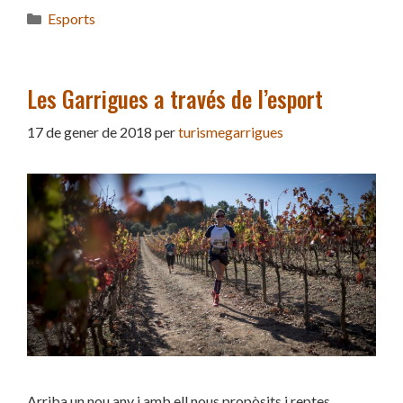
Categories
Esports
Les Garrigues a través de l’esport
17 de gener de 2018
per
turismegarrigues
Arriba un nou any i amb ell nous propòsits i reptes