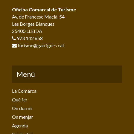
Oficina Comarcal de Turisme
Av. de Francesc Macià, 54
Les Borges Blanques
25400 LLEIDA
973 142 658
turisme@garrigues.cat
Menú
La Comarca
Què fer
On dormir
On menjar
Agenda