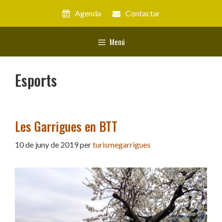
Vés
Agenda
Contactar
al
contingut
Menú
Esports
Les Garrigues en BTT
10 de juny de 2019
per
turismegarrigues