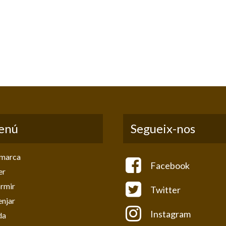
enú
Segueix-nos
marca
Facebook
er
rmir
Twitter
njar
Instagram
da