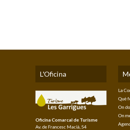
L'Oficina
M
La Co
Què f
On do
On me
Oficina Comarcal de Turisme
Agen
Av. de Francesc Macià, 54