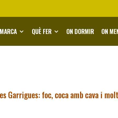
OMARCA
QUÈ FER
ON DORMIR
ON ME
es Garrigues: foc, coca amb cava i mol