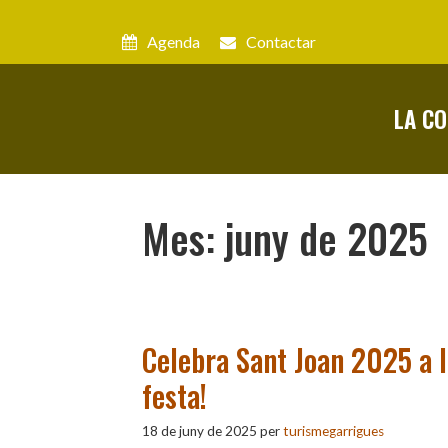
Vés
al
Agenda
Contactar
contingut
LA C
Mes:
juny de 2025
Celebra Sant Joan 2025 a l
festa!
18 de juny de 2025
per
turismegarrigues