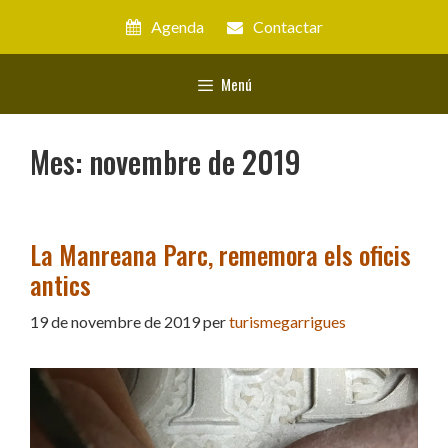
Vés
Agenda
Contactar
al
contingut
Menú
Mes:
novembre de 2019
La Manreana Parc, rememora els oficis
antics
19 de novembre de 2019
per
turismegarrigues