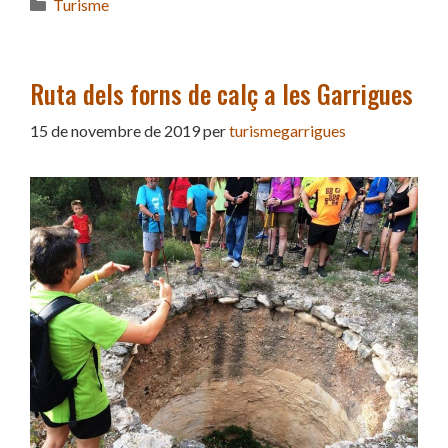
Categories
Turisme
Ruta dels forns de calç a les Garrigues
15 de novembre de 2019
per
turismegarrigues