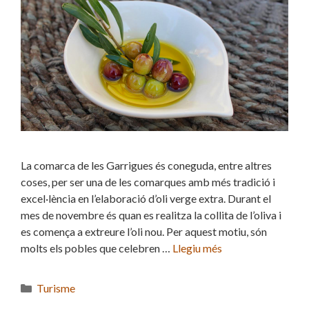
La comarca de les Garrigues és coneguda, entre altres
coses, per ser una de les comarques amb més tradició i
excel·lència en l’elaboració d’oli verge extra. Durant el
mes de novembre és quan es realitza la collita de l’oliva i
es comença a extreure l’oli nou. Per aquest motiu, són
molts els pobles que celebren …
Llegiu més
Categories
Turisme