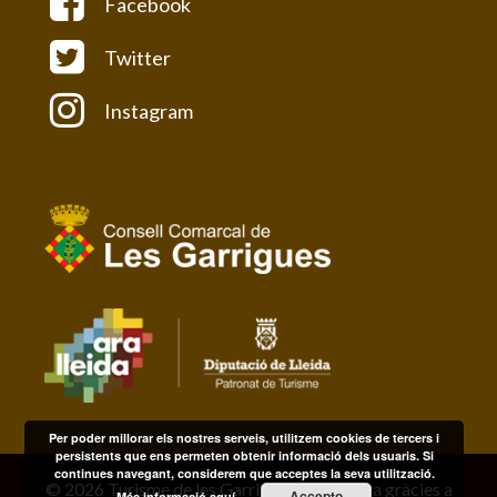
Facebook
Twitter
Instagram
Per poder millorar els nostres serveis, utilitzem cookies de tercers i
persistents que ens permeten obtenir informació dels usuaris. Si
continues navegant, considerem que acceptes la seva utilització.
© 2026 Turisme de les Garrigues
• Funciona gràcies a
Accepto
Més informació aquí