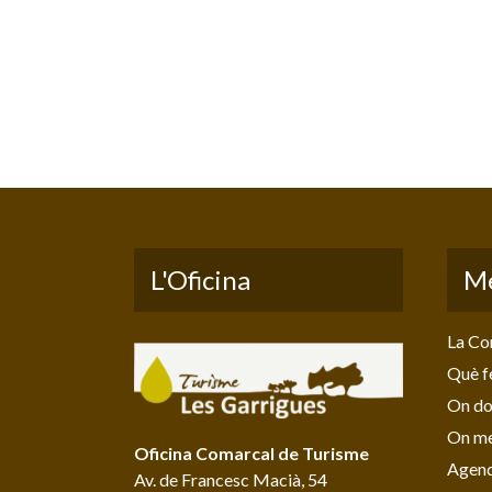
L'Oficina
M
La Co
Què f
On do
On me
Oficina Comarcal de Turisme
Agen
Av. de Francesc Macià, 54