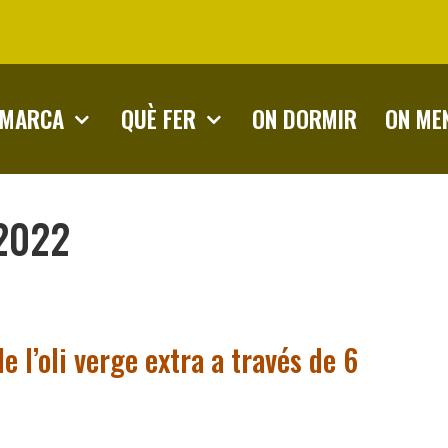
OMARCA
QUÈ FER
ON DORMIR
ON ME
2022
e l’oli verge extra a través de 6