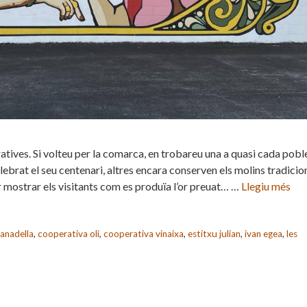
atives. Si volteu per la comarca, en trobareu una a quasi cada pobl
lebrat el seu centenari, altres encara conserven els molins tradicio
 mostrar els visitants com es produïa l’or preuat… …
Llegiu més
ranadella
,
cooperativa oli
,
cooperativa vinaixa
,
estitxu julian
,
ivan egea
,
les