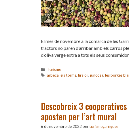
El mes de novembre a la comarca de les Garr
tractors no paren d’arribar amb els carros plen
d’oliva verge extra a tots els seus consumido
Categories
Turisme
Etiquetes
arbeca
,
els torms
,
fira oli
,
juncosa
,
les borges bl
Descobreix 3 cooperatives 
aposten per l’art mural
6 de novembre de 2022
per
turismegarrigues