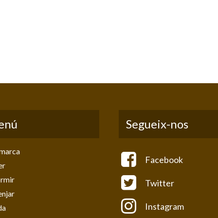
enú
Segueix-nos
marca
Facebook
er
rmir
Twitter
njar
Instagram
da