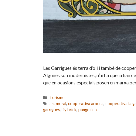
Les Garrigues és terra d’oli i també de cooper
Algunes són modernistes, n’hi ha que ja han ce
que en ocasions especials posen en marxa per
Categories
Turisme
Etiquetes
art mural
,
cooperativa arbeca
,
cooperativa la g
garrigues
,
lily brick
,
pango i co