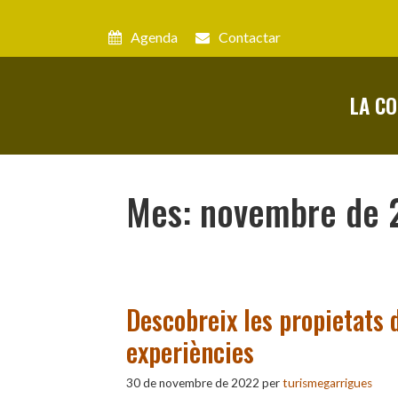
Vés
al
Agenda
Contactar
contingut
LA C
Mes:
novembre de 
Descobreix les propietats d
experiències
30 de novembre de 2022
per
turismegarrigues