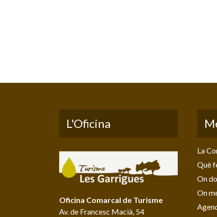
L'Oficina
M
La Co
Què f
On do
On me
Oficina Comarcal de Turisme
Agen
Av. de Francesc Macià, 54