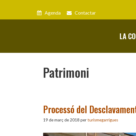
Vés
al
Agenda
Contactar
contingut
LA C
Patrimoni
Processó del Desclavament
19 de març de 2018
per
turismegarrigues