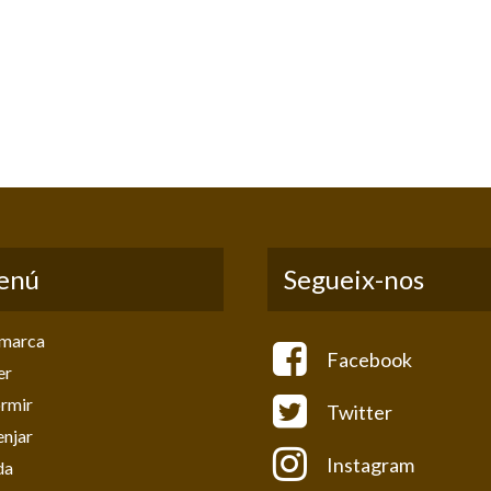
enú
Segueix-nos
marca
Facebook
er
rmir
Twitter
njar
Instagram
da