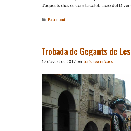
d’aquests dies és com la celebració del Divend
Categories
Patrimoni
Trobada de Gegants de Le
17 d'agost de 2017
per
turismegarrigues