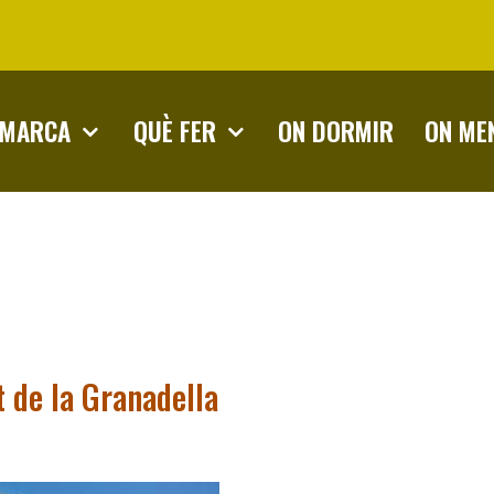
OMARCA
QUÈ FER
ON DORMIR
ON ME
 de la Granadella