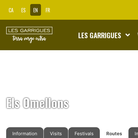
CA
ES
EN
FR
LES GARRIGUES
Els Omellons
Information
Visits
Festivals
Routes
I