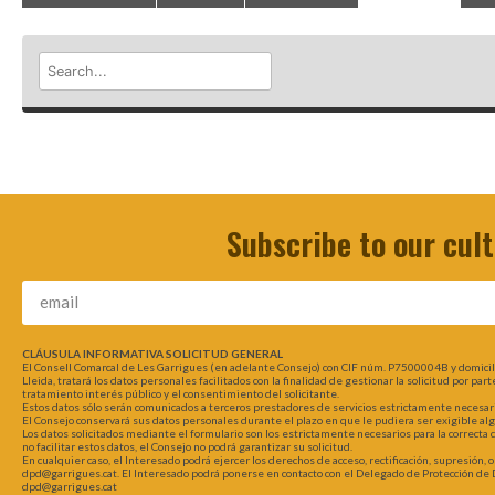
Subscribe to our cul
CLÁUSULA INFORMATIVA SOLICITUD GENERAL
El Consell Comarcal de Les Garrigues (en adelante Consejo) con CIF núm. P7500004B y domici
Lleida, tratará los datos personales facilitados con la finalidad de gestionar la solicitud por pa
tratamiento interés público y el consentimiento del solicitante.
Estos datos sólo serán comunicados a terceros prestadores de servicios estrictamente necesarios
El Consejo conservará sus datos personales durante el plazo en que le pudiera ser exigible al
Los datos solicitados mediante el formulario son los estrictamente necesarios para la correcta
no facilitar estos datos, el Consejo no podrá garantizar su solicitud.
En cualquier caso, el Interesado podrá ejercer los derechos de acceso, rectificación, supresión, 
dpd@garrigues.cat. El Interesado podrá ponerse en contacto con el Delegado de Protección de D
dpd@garrigues.cat