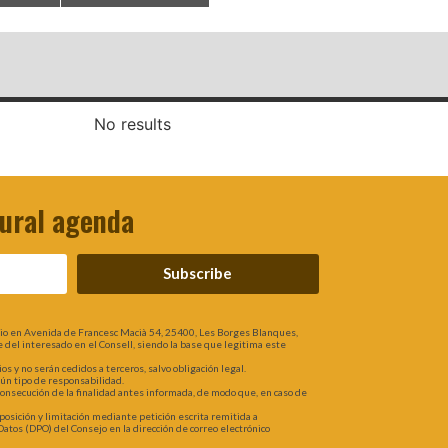
No results
tural agenda
Subscribe
lio en Avenida de Francesc Macià 54, 25400, Les Borges Blanques,
rte del interesado en el Consell, siendo la base que legitima este
 y no serán cedidos a terceros, salvo obligación legal.
gún tipo de responsabilidad.
 consecución de la finalidad antes informada, de modo que, en caso de
oposición y limitación mediante petición escrita remitida a
atos (DPO) del Consejo en la dirección de correo electrónico