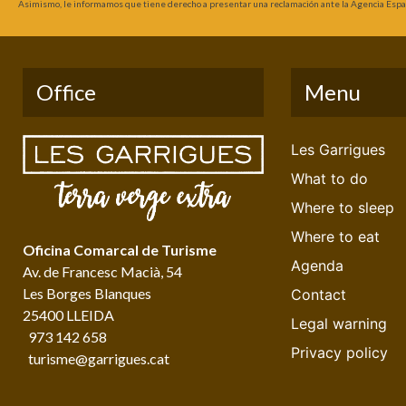
Asimismo, le informamos que tiene derecho a presentar una reclamación ante la Agencia Españ
Office
Menu
Les Garrigues
What to do
Where to sleep
Where to eat
Oficina Comarcal de Turisme
Agenda
Av. de Francesc Macià, 54
Les Borges Blanques
Contact
25400 LLEIDA
Legal warning
973 142 658
Privacy policy
turisme@garrigues.cat