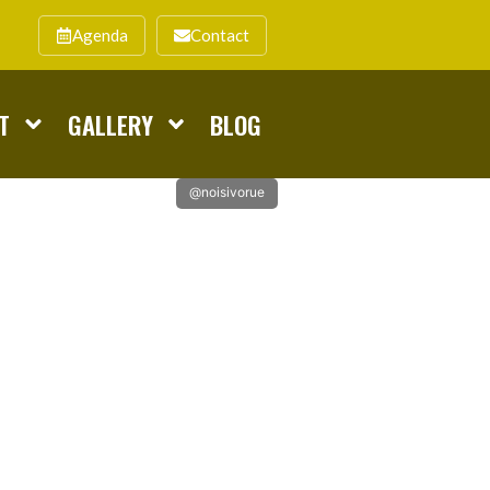
Agenda
Contact
T
GALLERY
BLOG
@noisivorue