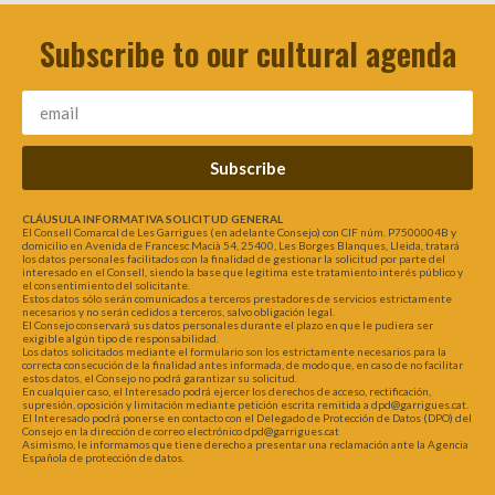
Subscribe to our cultural agenda
Subscribe
CLÁUSULA INFORMATIVA SOLICITUD GENERAL
El Consell Comarcal de Les Garrigues (en adelante Consejo) con CIF núm. P7500004B y
domicilio en Avenida de Francesc Macià 54, 25400, Les Borges Blanques, Lleida, tratará
los datos personales facilitados con la finalidad de gestionar la solicitud por parte del
interesado en el Consell, siendo la base que legitima este tratamiento interés público y
el consentimiento del solicitante.
Estos datos sólo serán comunicados a terceros prestadores de servicios estrictamente
necesarios y no serán cedidos a terceros, salvo obligación legal.
El Consejo conservará sus datos personales durante el plazo en que le pudiera ser
exigible algún tipo de responsabilidad.
Los datos solicitados mediante el formulario son los estrictamente necesarios para la
correcta consecución de la finalidad antes informada, de modo que, en caso de no facilitar
estos datos, el Consejo no podrá garantizar su solicitud.
En cualquier caso, el Interesado podrá ejercer los derechos de acceso, rectificación,
supresión, oposición y limitación mediante petición escrita remitida a dpd@garrigues.cat.
El Interesado podrá ponerse en contacto con el Delegado de Protección de Datos (DPO) del
Consejo en la dirección de correo electrónico dpd@garrigues.cat
Asimismo, le informamos que tiene derecho a presentar una reclamación ante la Agencia
Española de protección de datos.