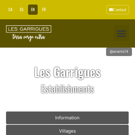
CA
ES
EN
FR
Contact
@ananis14
Les Garrigues
Establishments
Information
Villages