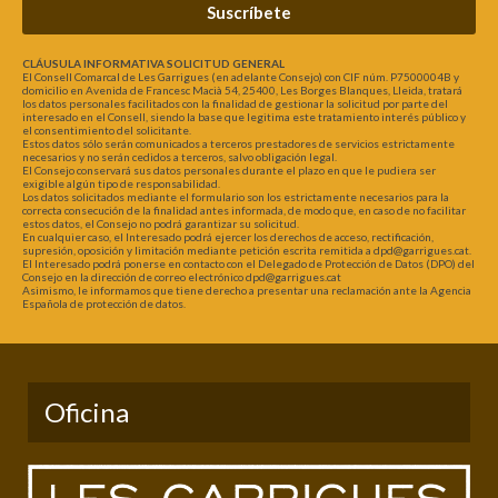
Suscríbete
CLÁUSULA INFORMATIVA SOLICITUD GENERAL
El Consell Comarcal de Les Garrigues (en adelante Consejo) con CIF núm. P7500004B y
domicilio en Avenida de Francesc Macià 54, 25400, Les Borges Blanques, Lleida, tratará
los datos personales facilitados con la finalidad de gestionar la solicitud por parte del
interesado en el Consell, siendo la base que legitima este tratamiento interés público y
el consentimiento del solicitante.
Estos datos sólo serán comunicados a terceros prestadores de servicios estrictamente
necesarios y no serán cedidos a terceros, salvo obligación legal.
El Consejo conservará sus datos personales durante el plazo en que le pudiera ser
exigible algún tipo de responsabilidad.
Los datos solicitados mediante el formulario son los estrictamente necesarios para la
correcta consecución de la finalidad antes informada, de modo que, en caso de no facilitar
estos datos, el Consejo no podrá garantizar su solicitud.
En cualquier caso, el Interesado podrá ejercer los derechos de acceso, rectificación,
supresión, oposición y limitación mediante petición escrita remitida a dpd@garrigues.cat.
El Interesado podrá ponerse en contacto con el Delegado de Protección de Datos (DPO) del
Consejo en la dirección de correo electrónico dpd@garrigues.cat
Asimismo, le informamos que tiene derecho a presentar una reclamación ante la Agencia
Española de protección de datos.
Oficina