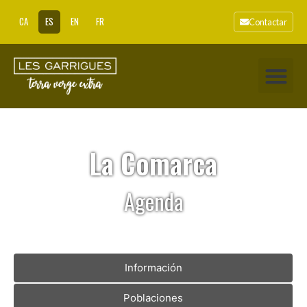
CA
ES
EN
FR
Contactar
La Comarca
Agenda
Información
Poblaciones