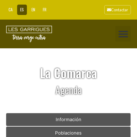
CA
ES
EN
FR
Contactar
La Comarca
Agenda
Información
Poblaciones