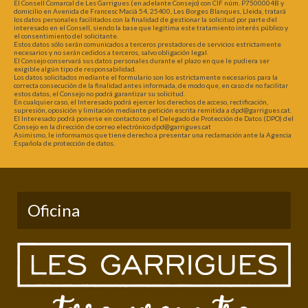
El Consell Comarcal de Les Garrigues (en adelante Consejo) con CIF núm. P7500004B y
domicilio en Avenida de Francesc Macià 54, 25400, Les Borges Blanques, Lleida, tratará
los datos personales facilitados con la finalidad de gestionar la solicitud por parte del
interesado en el Consell, siendo la base que legitima este tratamiento interés público y
el consentimiento del solicitante.
Estos datos sólo serán comunicados a terceros prestadores de servicios estrictamente
necesarios y no serán cedidos a terceros, salvo obligación legal.
El Consejo conservará sus datos personales durante el plazo en que le pudiera ser
exigible algún tipo de responsabilidad.
Los datos solicitados mediante el formulario son los estrictamente necesarios para la
correcta consecución de la finalidad antes informada, de modo que, en caso de no facilitar
estos datos, el Consejo no podrá garantizar su solicitud.
En cualquier caso, el Interesado podrá ejercer los derechos de acceso, rectificación,
supresión, oposición y limitación mediante petición escrita remitida a dpd@garrigues.cat.
El Interesado podrá ponerse en contacto con el Delegado de Protección de Datos (DPO) del
Consejo en la dirección de correo electrónico dpd@garrigues.cat
Asimismo, le informamos que tiene derecho a presentar una reclamación ante la Agencia
Española de protección de datos.
Oficina