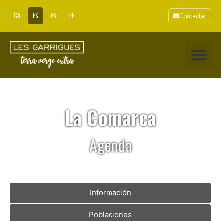
CA
ES
EN
FR
Contactar
La Comarca
Agenda
Información
Poblaciones