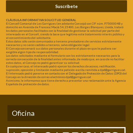
Suscríbete
CLÁUSULA INFORMATIVA SOLICITUD GENERAL
El Consell Comarcal de Les Garrigues (en adelante Consejo) con CIF núm. P7500004B y
domicilio en Avenida de Francesc Macià 54, 25400, Les Borges Blanques, Lleida, tratará
los datos personales facilitados con la finalidad de gestionar la solicitud por parte del
interesado en el Consell, siendo la base que legitima este tratamiento interés público y
el consentimiento del solicitante.
Estos datos sólo serán comunicados a terceros prestadores de servicios estrictamente
necesarios y no serán cedidos a terceros, salvo obligación legal.
El Consejo conservará sus datos personales durante el plazo en que le pudiera ser
exigible algún tipo de responsabilidad.
Los datos solicitados mediante el formulario son los estrictamente necesarios para la
correcta consecución de la finalidad antes informada, de modo que, en caso de no facilitar
estos datos, el Consejo no podrá garantizar su solicitud.
En cualquier caso, el Interesado podrá ejercer los derechos de acceso, rectificación,
supresión, oposición y limitación mediante petición escrita remitida a dpd@garrigues.cat.
El Interesado podrá ponerse en contacto con el Delegado de Protección de Datos (DPO) del
Consejo en la dirección de correo electrónico dpd@garrigues.cat
Asimismo, le informamos que tiene derecho a presentar una reclamación ante la Agencia
Española de protección de datos.
Oficina