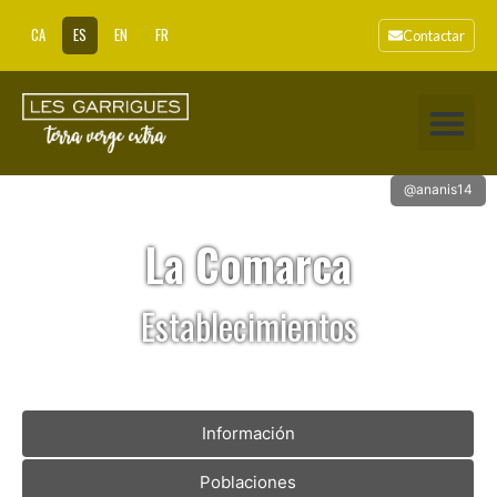
CA
ES
EN
FR
Contactar
@ananis14
La Comarca
Establecimientos
Información
Poblaciones