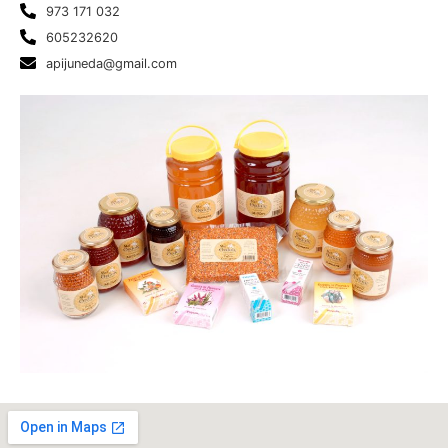
973 171 032
605232620
apijuneda@gmail.com