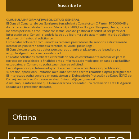
Suscríbete
CLÁUSULA INFORMATIVA SOLICITUD GENERAL
El Consell Comarcal de Les Garrigues (en adelante Consejo) con CIF núm. P7500004B y
domicilio en Avenida de Francesc Macià 54, 25400, Les Borges Blanques, Lleida, tratará
los datos personales facilitados con la finalidad de gestionar la solicitud por parte del
interesado en el Consell, siendo la base que legitima este tratamiento interés público y
el consentimiento del solicitante.
Estos datos sólo serán comunicados a terceros prestadores de servicios estrictamente
necesarios y no serán cedidos a terceros, salvo obligación legal.
El Consejo conservará sus datos personales durante el plazo en que le pudiera ser
exigible algún tipo de responsabilidad.
Los datos solicitados mediante el formulario son los estrictamente necesarios para la
correcta consecución de la finalidad antes informada, de modo que, en caso de no facilitar
estos datos, el Consejo no podrá garantizar su solicitud.
En cualquier caso, el Interesado podrá ejercer los derechos de acceso, rectificación,
supresión, oposición y limitación mediante petición escrita remitida a dpd@garrigues.cat.
El Interesado podrá ponerse en contacto con el Delegado de Protección de Datos (DPO) del
Consejo en la dirección de correo electrónico dpd@garrigues.cat
Asimismo, le informamos que tiene derecho a presentar una reclamación ante la Agencia
Española de protección de datos.
Oficina