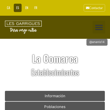
CA
ES
EN
FR
Contactar
@ananis14
La Comarca
Establecimientos
Información
Poblaciones