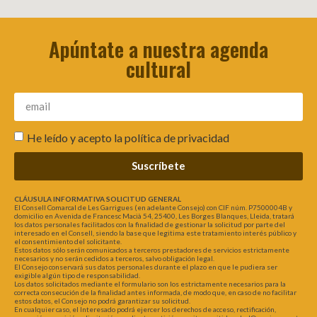
Apúntate a nuestra agenda
cultural
He leído y acepto la
política de privacidad
Suscríbete
CLÁUSULA INFORMATIVA SOLICITUD GENERAL
El Consell Comarcal de Les Garrigues (en adelante Consejo) con CIF núm. P7500004B y
domicilio en Avenida de Francesc Macià 54, 25400, Les Borges Blanques, Lleida, tratará
los datos personales facilitados con la finalidad de gestionar la solicitud por parte del
interesado en el Consell, siendo la base que legitima este tratamiento interés público y
el consentimiento del solicitante.
Estos datos sólo serán comunicados a terceros prestadores de servicios estrictamente
necesarios y no serán cedidos a terceros, salvo obligación legal.
El Consejo conservará sus datos personales durante el plazo en que le pudiera ser
exigible algún tipo de responsabilidad.
Los datos solicitados mediante el formulario son los estrictamente necesarios para la
correcta consecución de la finalidad antes informada, de modo que, en caso de no facilitar
estos datos, el Consejo no podrá garantizar su solicitud.
En cualquier caso, el Interesado podrá ejercer los derechos de acceso, rectificación,