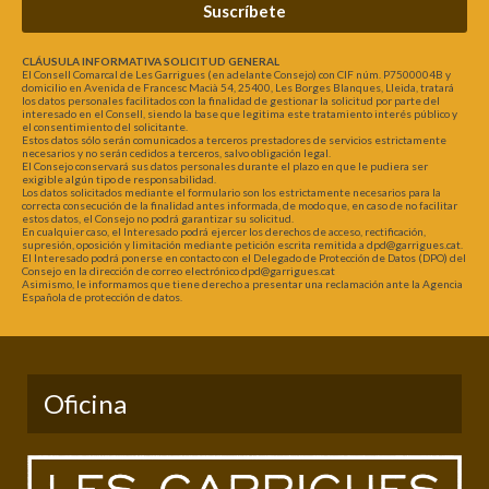
Suscríbete
CLÁUSULA INFORMATIVA SOLICITUD GENERAL
El Consell Comarcal de Les Garrigues (en adelante Consejo) con CIF núm. P7500004B y
domicilio en Avenida de Francesc Macià 54, 25400, Les Borges Blanques, Lleida, tratará
los datos personales facilitados con la finalidad de gestionar la solicitud por parte del
interesado en el Consell, siendo la base que legitima este tratamiento interés público y
el consentimiento del solicitante.
Estos datos sólo serán comunicados a terceros prestadores de servicios estrictamente
necesarios y no serán cedidos a terceros, salvo obligación legal.
El Consejo conservará sus datos personales durante el plazo en que le pudiera ser
exigible algún tipo de responsabilidad.
Los datos solicitados mediante el formulario son los estrictamente necesarios para la
correcta consecución de la finalidad antes informada, de modo que, en caso de no facilitar
estos datos, el Consejo no podrá garantizar su solicitud.
En cualquier caso, el Interesado podrá ejercer los derechos de acceso, rectificación,
supresión, oposición y limitación mediante petición escrita remitida a dpd@garrigues.cat.
El Interesado podrá ponerse en contacto con el Delegado de Protección de Datos (DPO) del
Consejo en la dirección de correo electrónico dpd@garrigues.cat
Asimismo, le informamos que tiene derecho a presentar una reclamación ante la Agencia
Española de protección de datos.
Oficina