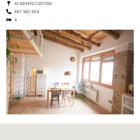
41.493410,1.007190
667 362 654
4