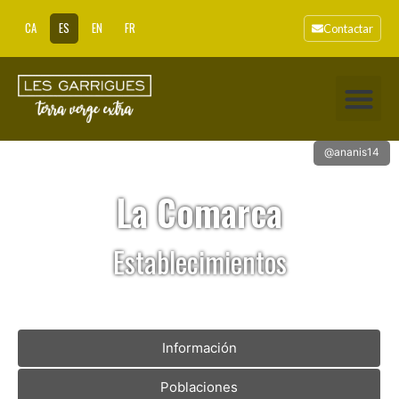
CA
ES
EN
FR
Contactar
@ananis14
La Comarca
Establecimientos
Información
Poblaciones