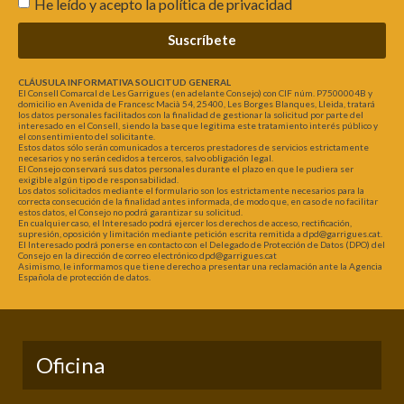
He leído y acepto la
política de privacidad
Suscríbete
CLÁUSULA INFORMATIVA SOLICITUD GENERAL
El Consell Comarcal de Les Garrigues (en adelante Consejo) con CIF núm. P7500004B y
domicilio en Avenida de Francesc Macià 54, 25400, Les Borges Blanques, Lleida, tratará
los datos personales facilitados con la finalidad de gestionar la solicitud por parte del
interesado en el Consell, siendo la base que legitima este tratamiento interés público y
el consentimiento del solicitante.
Estos datos sólo serán comunicados a terceros prestadores de servicios estrictamente
necesarios y no serán cedidos a terceros, salvo obligación legal.
El Consejo conservará sus datos personales durante el plazo en que le pudiera ser
exigible algún tipo de responsabilidad.
Los datos solicitados mediante el formulario son los estrictamente necesarios para la
correcta consecución de la finalidad antes informada, de modo que, en caso de no facilitar
estos datos, el Consejo no podrá garantizar su solicitud.
En cualquier caso, el Interesado podrá ejercer los derechos de acceso, rectificación,
supresión, oposición y limitación mediante petición escrita remitida a dpd@garrigues.cat.
El Interesado podrá ponerse en contacto con el Delegado de Protección de Datos (DPO) del
Consejo en la dirección de correo electrónico dpd@garrigues.cat
Asimismo, le informamos que tiene derecho a presentar una reclamación ante la Agencia
Española de protección de datos.
Oficina