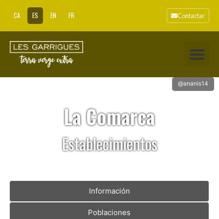
CA
ES
EN
FR
Contactar
@ananis14
La Comarca
Establecimientos
Información
Poblaciones