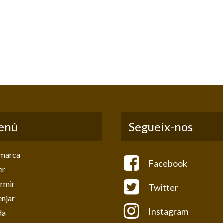
enú
Segueix-nos
marca
Facebook
er
rmir
Twitter
njar
Instagram
da