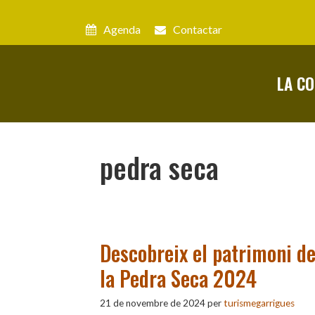
Vés
al
Agenda
Contactar
contingut
LA C
pedra seca
Descobreix el patrimoni de
la Pedra Seca 2024
21 de novembre de 2024
per
turismegarrigues