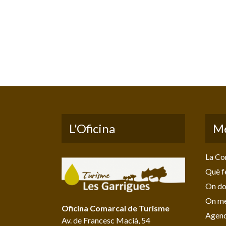
L'Oficina
M
La Co
Què f
On do
On me
Oficina Comarcal de Turisme
Agen
Av. de Francesc Macià, 54