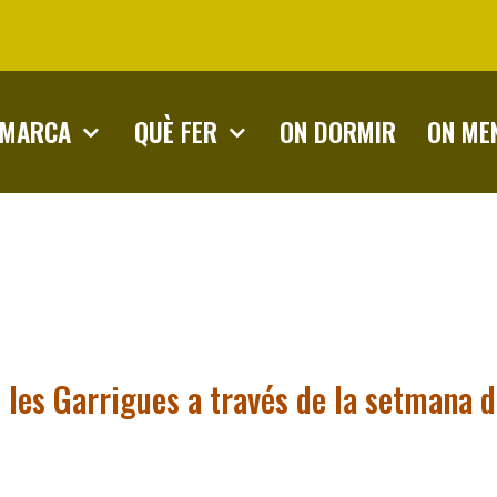
OMARCA
QUÈ FER
ON DORMIR
ON ME
 les Garrigues a través de la setmana 