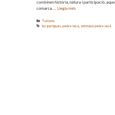
combinen història, natura i participació, aque
comarca. …
Llegiu més
Categories
Turisme
Etiquetes
les garrigues
,
pedra seca
,
setmana pedra seca