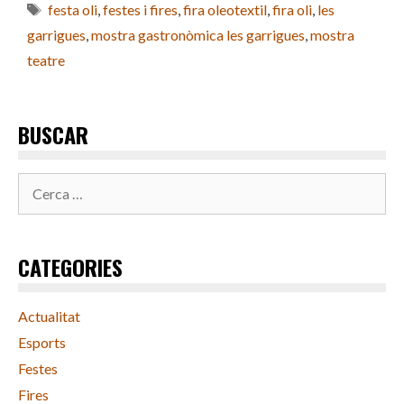
Etiquetes
festa oli
,
festes i fires
,
fira oleotextil
,
fira oli
,
les
garrigues
,
mostra gastronòmica les garrigues
,
mostra
teatre
BUSCAR
Cerca:
CATEGORIES
Actualitat
Esports
Festes
Fires