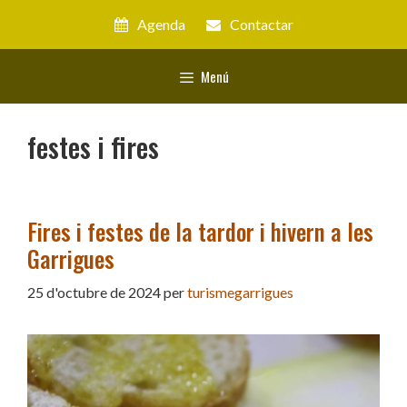
Vés
Agenda
Contactar
al
contingut
Menú
festes i fires
Fires i festes de la tardor i hivern a les
Garrigues
25 d'octubre de 2024
per
turismegarrigues