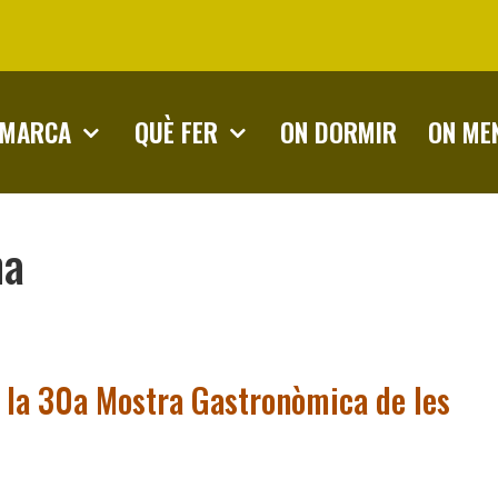
OMARCA
QUÈ FER
ON DORMIR
ON ME
na
e la 30a Mostra Gastronòmica de les