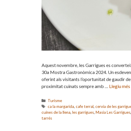
Aquest novembre, les Garrigues es converteix
30a Mostra Gastronòmica 2024. Un esdevenime
oferint als visitants l’oportunitat de gaudir
proximitat cuinats sempre amb …
Llegiu més
Categories
Turisme
Etiquetes
ca la margarida
,
cafe terral
,
cervia de les garrigu
cuines de la llena
,
les garrigues
,
Masia Les Garrigues
tarrés