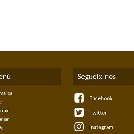
enú
Segueix-nos
marca
Facebook
er
rmir
Twitter
njar
Instagram
da