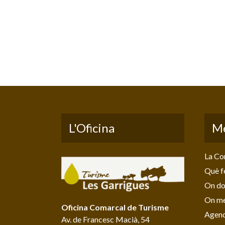
L'Oficina
M
La Co
Què f
On do
On me
Oficina Comarcal de Turisme
Agen
Av. de Francesc Macià, 54