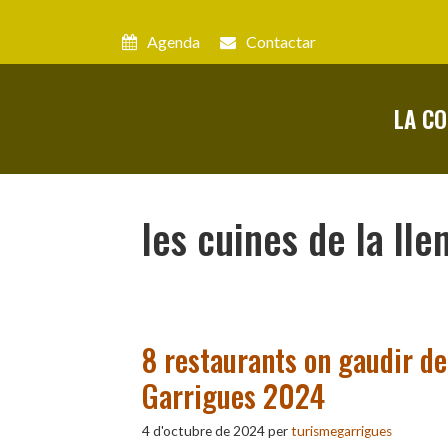
Vés
al
Agenda
Contactar
contingut
LA C
les cuines de la lle
8 restaurants on gaudir d
Garrigues 2024
4 d'octubre de 2024
per
turismegarrigues