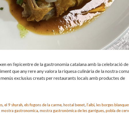
en en l’epicentre de la gastronomia catalana amb la celebració de 
nt que any rere any valora la riquesa culinària de la nostra coma
 de menús exclusius creats per restaurants locals amb productes de
es
,
el 9 shyrah
,
els fogons de la carme
,
hostal benet
,
l'albi
,
les borges blanque
,
mostra gastronomica
,
mostra gastronòmica de les garrigues
,
pobla de cerv