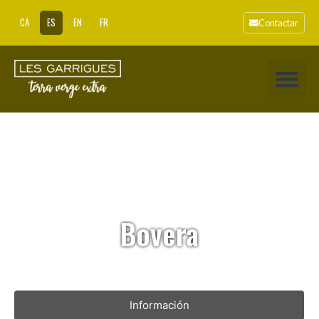
CA
ES
EN
FR
Contactar
Bovera
Información