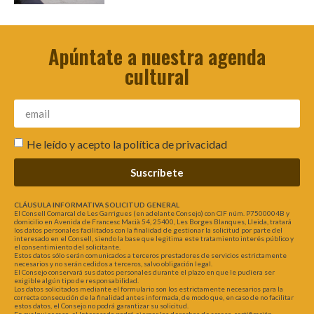
Apúntate a nuestra agenda
cultural
He leído y acepto la
política de privacidad
Suscríbete
CLÁUSULA INFORMATIVA SOLICITUD GENERAL
El Consell Comarcal de Les Garrigues (en adelante Consejo) con CIF núm. P7500004B y
domicilio en Avenida de Francesc Macià 54, 25400, Les Borges Blanques, Lleida, tratará
los datos personales facilitados con la finalidad de gestionar la solicitud por parte del
interesado en el Consell, siendo la base que legitima este tratamiento interés público y
el consentimiento del solicitante.
Estos datos sólo serán comunicados a terceros prestadores de servicios estrictamente
necesarios y no serán cedidos a terceros, salvo obligación legal.
El Consejo conservará sus datos personales durante el plazo en que le pudiera ser
exigible algún tipo de responsabilidad.
Los datos solicitados mediante el formulario son los estrictamente necesarios para la
correcta consecución de la finalidad antes informada, de modo que, en caso de no facilitar
estos datos, el Consejo no podrá garantizar su solicitud.