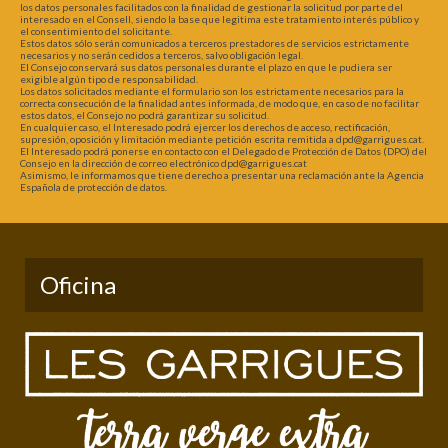
los datos personales facilitados con la finalidad de gestionar la solicitud por parte del
interesado en el Consell, siendo la base que legitima este tratamiento interés público y
el consentimiento del solicitante.
Estos datos sólo serán comunicados a terceros prestadores de servicios estrictamente
necesarios y no serán cedidos a terceros, salvo obligación legal.
El Consejo conservará sus datos personales durante el plazo en que le pudiera ser
exigible algún tipo de responsabilidad.
Los datos solicitados mediante el formulario son los estrictamente necesarios para la
correcta consecución de la finalidad antes informada, de modo que, en caso de no facilitar
estos datos, el Consejo no podrá garantizar su solicitud.
En cualquier caso, el Interesado podrá ejercer los derechos de acceso, rectificación,
supresión, oposición y limitación mediante petición escrita remitida a dpd@garrigues.cat.
El Interesado podrá ponerse en contacto con el Delegado de Protección de Datos (DPO) del
Consejo en la dirección de correo electrónico dpd@garrigues.cat
Asimismo, le informamos que tiene derecho a presentar una reclamación ante la Agencia
Española de protección de datos.
Oficina