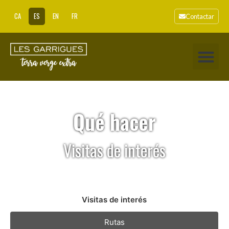
CA
ES
EN
FR
Contactar
Qué hacer
Visitas de interés
Visitas de interés
Rutas