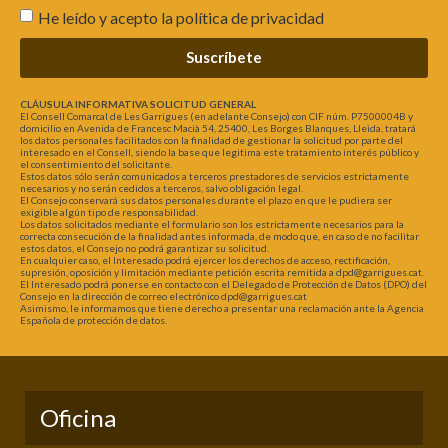
He leído y acepto la
política de privacidad
Suscríbete
CLÁUSULA INFORMATIVA SOLICITUD GENERAL
El Consell Comarcal de Les Garrigues (en adelante Consejo) con CIF núm. P7500004B y
domicilio en Avenida de Francesc Macià 54, 25400, Les Borges Blanques, Lleida, tratará
los datos personales facilitados con la finalidad de gestionar la solicitud por parte del
interesado en el Consell, siendo la base que legitima este tratamiento interés público y
el consentimiento del solicitante.
Estos datos sólo serán comunicados a terceros prestadores de servicios estrictamente
necesarios y no serán cedidos a terceros, salvo obligación legal.
El Consejo conservará sus datos personales durante el plazo en que le pudiera ser
exigible algún tipo de responsabilidad.
Los datos solicitados mediante el formulario son los estrictamente necesarios para la
correcta consecución de la finalidad antes informada, de modo que, en caso de no facilitar
estos datos, el Consejo no podrá garantizar su solicitud.
En cualquier caso, el Interesado podrá ejercer los derechos de acceso, rectificación,
supresión, oposición y limitación mediante petición escrita remitida a dpd@garrigues.cat.
El Interesado podrá ponerse en contacto con el Delegado de Protección de Datos (DPO) del
Consejo en la dirección de correo electrónico dpd@garrigues.cat
Asimismo, le informamos que tiene derecho a presentar una reclamación ante la Agencia
Española de protección de datos.
Oficina