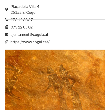
Plaça de la Vila, 4
25152 El Cogul
973 12 03 67
973 12 05 02
ajuntament@cogul.cat
https://www.cogul.cat/