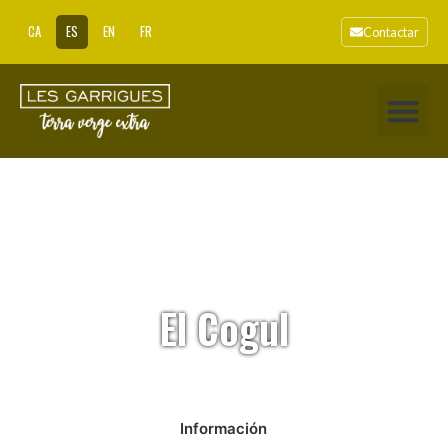
CA
ES
EN
FR
Contactar
El Cogul
Información